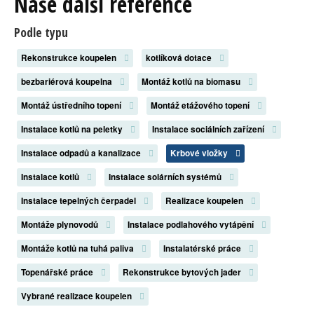
Naše další reference
Podle typu
Rekonstrukce koupelen
kotlíková dotace
bezbariérová koupelna
Montáž kotlů na biomasu
Montáž ústředního topení
Montáž etážového topení
Instalace kotlů na peletky
Instalace sociálních zařízení
Instalace odpadů a kanalizace
Krbové vložky
Instalace kotlů
Instalace solárních systémů
Instalace tepelných čerpadel
Realizace koupelen
Montáže plynovodů
Instalace podlahového vytápění
Montáže kotlů na tuhá paliva
Instalatérské práce
Topenářské práce
Rekonstrukce bytových jader
Vybrané realizace koupelen