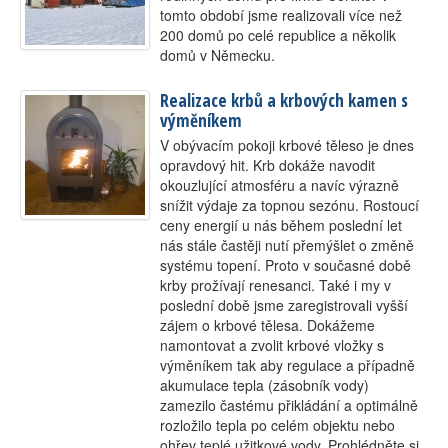
tomto období jsme realizovali více než
Kontakt
200 domů po celé republice a několik
domů v Německu.
Realizace krbů a krbových kamen s
výměníkem
V obývacím pokoji krbové těleso je dnes
opravdový hit. Krb dokáže navodit
okouzlující atmosféru a navíc výrazně
snížit výdaje za topnou sezónu. Rostoucí
ceny energií u nás během poslední let
nás stále častěji nutí přemýšlet o změně
systému topení. Proto v současné době
krby prožívají renesanci. Také i my v
poslední době jsme zaregistrovali vyšší
zájem o krbové tělesa. Dokážeme
namontovat a zvolit krbové vložky s
výměníkem tak aby regulace a případně
akumulace tepla (zásobník vody)
zamezilo častému přikládání a optimálně
rozložilo tepla po celém objektu nebo
ohřev teplé užitkové vody. Prohlédněte si