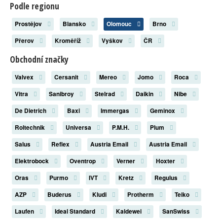
Podle regionu
Prostějov
Blansko
Olomouc
Brno
Přerov
Kroměříž
Vyškov
ČR
Obchodní značky
Valvex
Cersanit
Mereo
Jomo
Roca
Vitra
Sanibroy
Stelrad
Daikin
Nibe
De Dietrich
Baxi
Immergas
Geminox
Roltechnik
Universa
P.M.H.
Plum
Salus
Reflex
Austria Email
Austria Email
Elektrobock
Oventrop
Verner
Hoxter
Oras
Purmo
IVT
Kretz
Regulus
AZP
Buderus
Kludi
Protherm
Teiko
Laufen
Ideal Standard
Kaldewei
SanSwiss