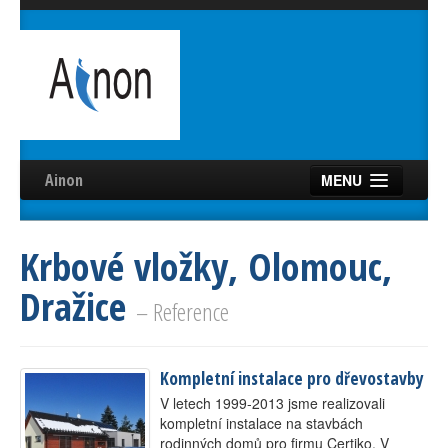
Ainon
MENU
Úvod
Krbové vložky, Olomouc,
Služby
Dražice
Reference
– Reference
Videa
Kompletní instalace pro dřevostavby
Certifikáty
V letech 1999-2013 jsme realizovali
Partneři
kompletní instalace na stavbách
rodinných domů pro firmu Certiko. V