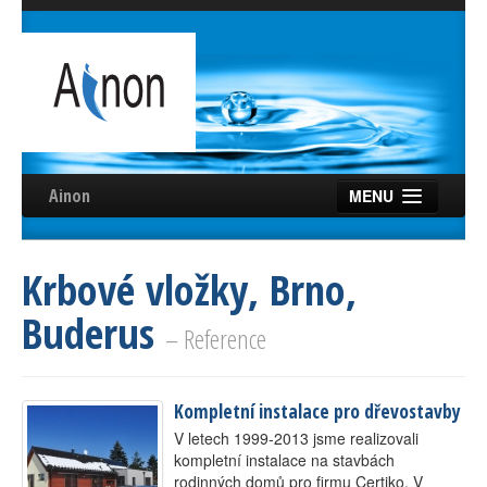
Ainon
MENU
Úvod
Krbové vložky, Brno,
Služby
Buderus
Reference
– Reference
Videa
Kompletní instalace pro dřevostavby
Certifikáty
V letech 1999-2013 jsme realizovali
Partneři
kompletní instalace na stavbách
rodinných domů pro firmu Certiko. V