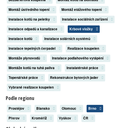
Montáž ústředního topení
Montáž etážového topení
Instalace kotlů na peletky
Instalace sociálních zařízení
Instalace odpadů a kanalizace
Krbové vložky
Instalace kotlů
Instalace solárních systémů
Instalace tepelných čerpadel
Realizace koupelen
Montáže plynovodů
Instalace podlahového vytápění
Montáže kotlů na tuhá paliva
Instalatérské práce
Topenářské práce
Rekonstrukce bytových jader
Vybrané realizace koupelen
Podle regionu
Prostějov
Blansko
Olomouc
Brno
Přerov
Kroměříž
Vyškov
ČR