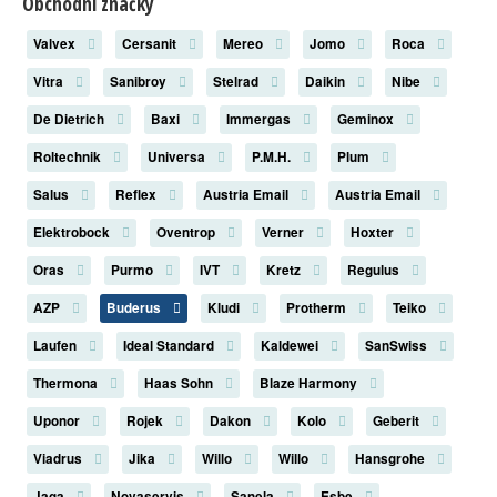
Obchodní značky
Valvex
Cersanit
Mereo
Jomo
Roca
Vitra
Sanibroy
Stelrad
Daikin
Nibe
De Dietrich
Baxi
Immergas
Geminox
Roltechnik
Universa
P.M.H.
Plum
Salus
Reflex
Austria Email
Austria Email
Elektrobock
Oventrop
Verner
Hoxter
Oras
Purmo
IVT
Kretz
Regulus
AZP
Buderus
Kludi
Protherm
Teiko
Laufen
Ideal Standard
Kaldewei
SanSwiss
Thermona
Haas Sohn
Blaze Harmony
Uponor
Rojek
Dakon
Kolo
Geberit
Viadrus
Jika
Willo
Willo
Hansgrohe
Jaga
Novaservis
Sanela
Esbe