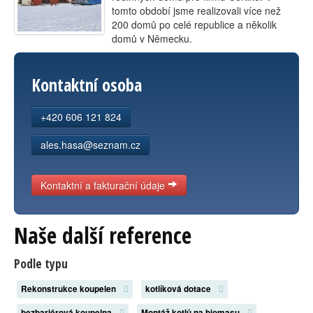
tomto období jsme realizovali více než
Kontakt
200 domů po celé republice a několik
domů v Německu.
Kontaktní osoba
+420 606 121 824
ales.hasa@seznam.cz
Kontaktní a fakturační údaje
Naše další reference
Podle typu
Rekonstrukce koupelen
kotlíková dotace
bezbariérová koupelna
Montáž kotlů na biomasu