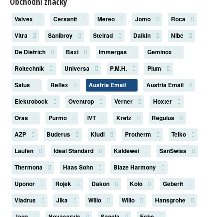
Obchodní značky
Valvex
Cersanit
Mereo
Jomo
Roca
Vitra
Sanibroy
Stelrad
Daikin
Nibe
De Dietrich
Baxi
Immergas
Geminox
Roltechnik
Universa
P.M.H.
Plum
Salus
Reflex
Austria Email
Austria Email
Elektrobock
Oventrop
Verner
Hoxter
Oras
Purmo
IVT
Kretz
Regulus
AZP
Buderus
Kludi
Protherm
Teiko
Laufen
Ideal Standard
Kaldewei
SanSwiss
Thermona
Haas Sohn
Blaze Harmony
Uponor
Rojek
Dakon
Kolo
Geberit
Viadrus
Jika
Willo
Willo
Hansgrohe
Jaga
Novaservis
Sanela
Esbe