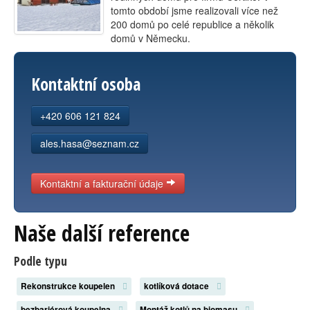
tomto období jsme realizovali více než
Kontakt
200 domů po celé republice a několik
domů v Německu.
Kontaktní osoba
+420 606 121 824
ales.hasa@seznam.cz
Kontaktní a fakturační údaje
Naše další reference
Podle typu
Rekonstrukce koupelen
kotlíková dotace
bezbariérová koupelna
Montáž kotlů na biomasu