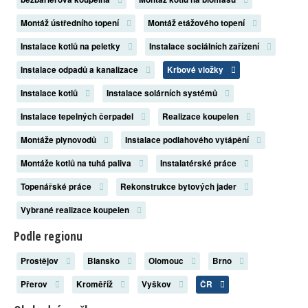
Montáž ústředního topení
Montáž etážového topení
Instalace kotlů na peletky
Instalace sociálních zařízení
Instalace odpadů a kanalizace
Krbové vložky
Instalace kotlů
Instalace solárních systémů
Instalace tepelných čerpadel
Realizace koupelen
Montáže plynovodů
Instalace podlahového vytápění
Montáže kotlů na tuhá paliva
Instalatérské práce
Topenářské práce
Rekonstrukce bytových jader
Vybrané realizace koupelen
Podle regionu
Prostějov
Blansko
Olomouc
Brno
Přerov
Kroměříž
Vyškov
ČR