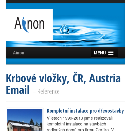
Ainon
MENU
Úvod
Krbové vložky, ČR, Austria
Služby
Email
Reference
– Reference
Videa
Kompletní instalace pro dřevostavby
Certifikáty
V letech 1999-2013 jsme realizovali
Partneři
kompletní instalace na stavbách
rodinných domů pro firmu Certiko. V