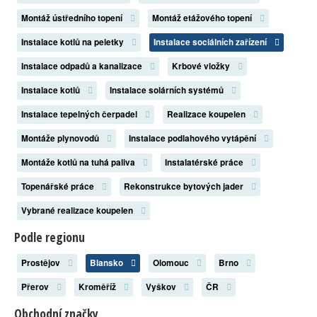
Montáž ústředního topení
Montáž etážového topení
Instalace kotlů na peletky
Instalace sociálních zařízení
Instalace odpadů a kanalizace
Krbové vložky
Instalace kotlů
Instalace solárních systémů
Instalace tepelných čerpadel
Realizace koupelen
Montáže plynovodů
Instalace podlahového vytápění
Montáže kotlů na tuhá paliva
Instalatérské práce
Topenářské práce
Rekonstrukce bytových jader
Vybrané realizace koupelen
Podle regionu
Prostějov
Blansko
Olomouc
Brno
Přerov
Kroměříž
Vyškov
ČR
Obchodní značky