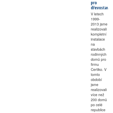
pro
Kontakt
dřevostavb
V letech
1999-
2013 jsme
realizovali
kompletní
instalace
na
stavbách
rodinných
domů pro
firmu
Certiko. V
tomto
období
jsme
realizovali
více než
200 domů
po celé
republice