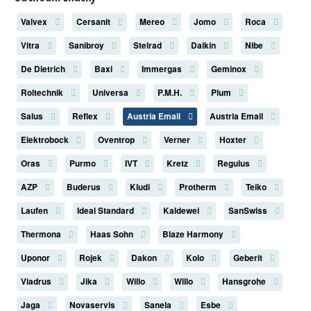
Valvex
Cersanit
Mereo
Jomo
Roca
Vitra
Sanibroy
Stelrad
Daikin
Nibe
De Dietrich
Baxi
Immergas
Geminox
Roltechnik
Universa
P.M.H.
Plum
Salus
Reflex
Austria Email
Austria Email
Elektrobock
Oventrop
Verner
Hoxter
Oras
Purmo
IVT
Kretz
Regulus
AZP
Buderus
Kludi
Protherm
Teiko
Laufen
Ideal Standard
Kaldewei
SanSwiss
Thermona
Haas Sohn
Blaze Harmony
Uponor
Rojek
Dakon
Kolo
Geberit
Viadrus
Jika
Willo
Willo
Hansgrohe
Jaga
Novaservis
Sanela
Esbe