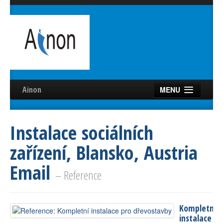
Ainon
MENU
Úvod
Instalace sociálních
Služby
zařízení, Blansko, Austria
Reference
Email
Videa
– Reference
Certifikáty
Kompletní
Partneři
instalace