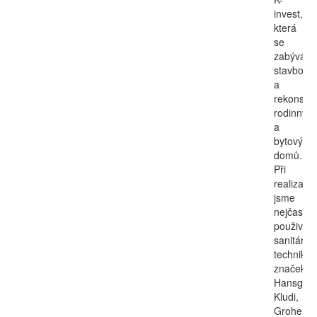
invest,
která
se
zabývá
stavbou
a
rekonstru
rodinnýc
a
bytových
domů.
Při
realizací
jsme
nejčastěji
použivali
sanitární
techniku
značek
Hansgroh
Kludi,
Grohe,