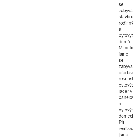
se
zabývá
stavbou
rodinných
a
bytových
domů.
Mimoto
jsme
se
zabývali
předevší
rekonstruk
bytových
jader v
panelovýc
a
bytových
domech.
Při
realizacíc
jsme