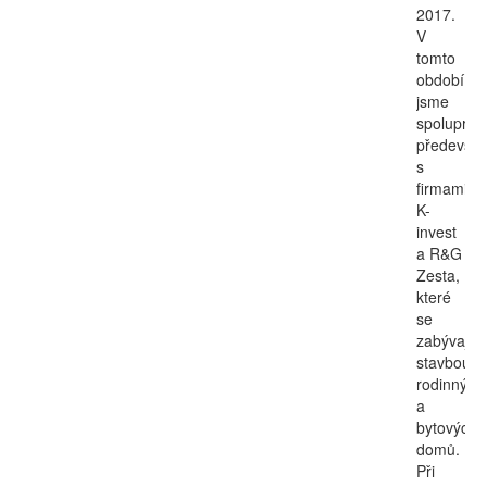
2017.
V
tomto
období
jsme
spolupraco
předevší
s
firmami
K-
invest
a R&G
Zesta,
které
se
zabývají
stavbou
rodinných
a
bytových
domů.
Při