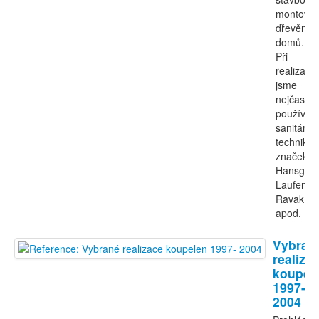
montova
dřevěnýc
domů.
Při
realizací
jsme
nejčastěji
používali
sanitární
techniku
značek
Hansgroh
Laufen,
Ravak
apod.
Vybran
realiza
koupel
1997-
2004