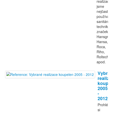
realizacíc
jsme
nejčastěji
používali
sanitární
techniku
značek
Hansgroh
Hansa,
Roca,
Riho,
Roltechni
apod.
Vybran
realiza
koupel
2005
-
2012
Prohlédn
si