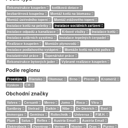
Rekonstrukce koupelen
kotlíková dotace
bezbariérová koupelna
Montáž kotlů na biomasu
Montáž ústředního topení
Montáž etážového topení
Instalace kotlů na peletky
Instalace sociálních zařízení
Instalace odpadů a kanalizace
Krbové vložky
Instalace kotlů
Instalace solárních systémů
Instalace tepelných čerpadel
Realizace koupelen
Montáže plynovodů
Instalace podlahového vytápění
Montáže kotlů na tuhá paliva
Instalatérské práce
Topenářské práce
Rekonstrukce bytových jader
Vybrané realizace koupelen
Podle regionu
Prostějov
Blansko
Olomouc
Brno
Přerov
Kroměříž
Vyškov
ČR
Obchodní značky
Valvex
Cersanit
Mereo
Jomo
Roca
Vitra
Sanibroy
Stelrad
Daikin
Nibe
De Dietrich
Baxi
Immergas
Geminox
Roltechnik
Universa
P.M.H.
Plum
Salus
Reflex
Austria Email
Austria Email
Elektrobock
Oventrop
Verner
Hoxter
Oras
Purmo