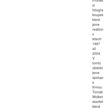
Prohlédně
si
fotografie
koupelen,
které
jsme
realizovali
v
letech
1997
až
2004.
V
tomto
období
jsme
spolupraco
s
firmou
Tomáš
Wolker-
stavitelství
která