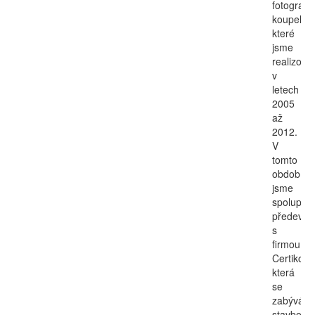
fotografie
koupelen
které
jsme
realizoval
v
letech
2005
až
2012.
V
tomto
období
jsme
spoluprac
předevší
s
firmou
Certiko,
která
se
zabývá
stavbou