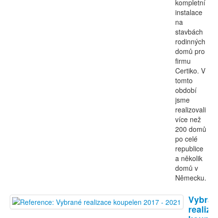
kompletní
instalace
na
stavbách
rodinných
domů pro
firmu
Certiko. V
tomto
období
jsme
realizovali
více než
200 domů
po celé
republice
a několik
domů v
Německu.
Vybran
realiza