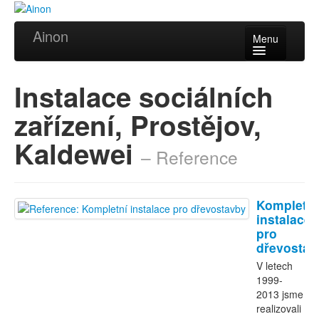
Ainon
Menu
Úvod
Instalace sociálních
Služby
zařízení, Prostějov,
Reference
Kaldewei
– Reference
Videa
Certifikáty
Kompletní
Partneři
instalace
pro
dřevostav
Kontakt
V letech
1999-
2013 jsme
realizovali