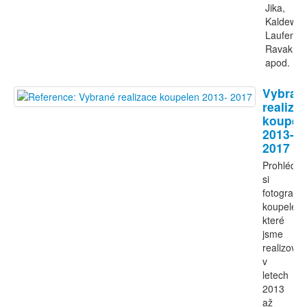
Jika,
Kaldewei,
Laufen,
Ravak
apod.
Vybran
realiza
koupel
2013-
2017
Prohlédně
si
fotografie
koupelen,
které
jsme
realizovali
v
letech
2013
až