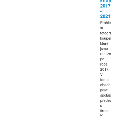
koupel
2017
-
2021
Prohlédn
si
fotografie
koupelen
které
jsme
realizoval
po
roce
2017.
V
tomto
období
jsme
spoluprac
předevší
s
firmou
K-