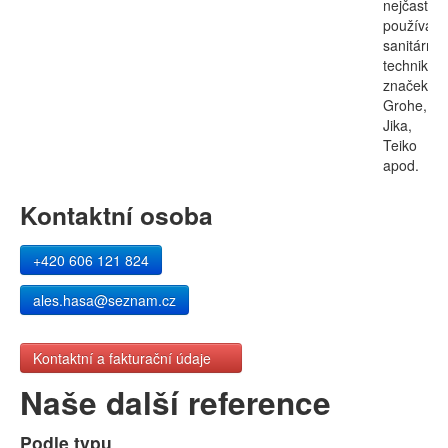
nejčastěji
používali
sanitární
techniku
značek
Grohe,
Jika,
Teiko
apod.
Kontaktní osoba
+420 606 121 824
ales.hasa@seznam.cz
Kontaktní a fakturační údaje
Naše další reference
Podle typu