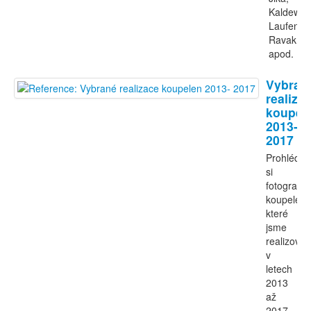
Kaldewei,
Laufen,
Ravak
apod.
Vybran
realiza
koupel
2013-
2017
Prohlédně
si
fotografie
koupelen,
které
jsme
realizovali
v
letech
2013
až
2017.