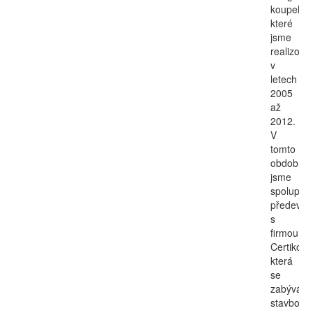
koupelen
které
jsme
realizoval
v
letech
2005
až
2012.
V
tomto
období
jsme
spoluprac
předevší
s
firmou
Certiko,
která
se
zabývá
stavbou