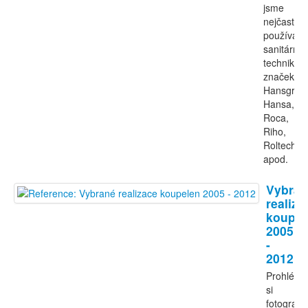
jsme
nejčastěji
používali
sanitární
techniku
značek
Hansgroh
Hansa,
Roca,
Riho,
Roltechni
apod.
Vybran
realiza
koupel
2005
-
2012
Prohlédn
si
fotografie