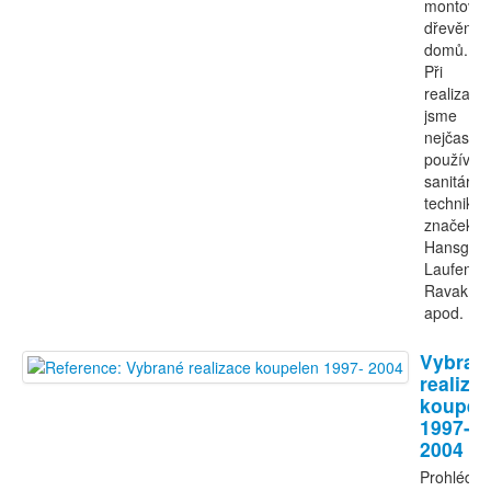
montova
dřevěnýc
domů.
Při
realizací
jsme
nejčastěji
používali
sanitární
techniku
značek
Hansgroh
Laufen,
Ravak
apod.
Vybran
realiza
koupel
1997-
2004
Prohlédně