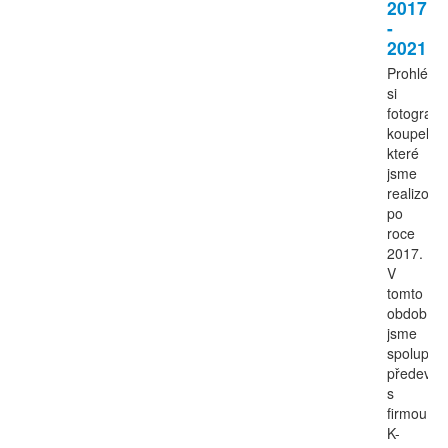
2017
-
2021
Prohlédn
si
fotografie
koupelen
které
jsme
realizoval
po
roce
2017.
V
tomto
období
jsme
spoluprac
předevší
s
firmou
K-