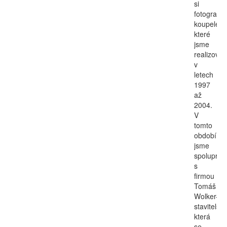
si
fotografie
koupelen,
které
jsme
realizovali
v
letech
1997
až
2004.
V
tomto
období
jsme
spolupraco
s
firmou
Tomáš
Wolker-
stavitelství
která
se