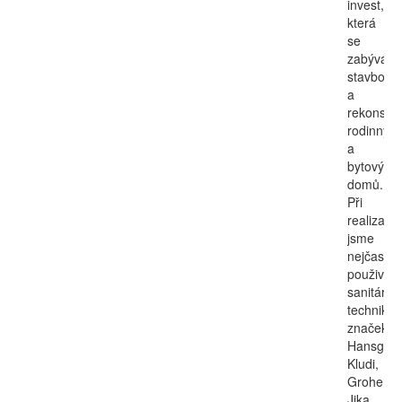
invest,
která
se
zabývá
stavbou
a
rekonstru
rodinnýc
a
bytových
domů.
Při
realizací
jsme
nejčastěji
použivali
sanitární
techniku
značek
Hansgroh
Kludi,
Grohe,
Jika,