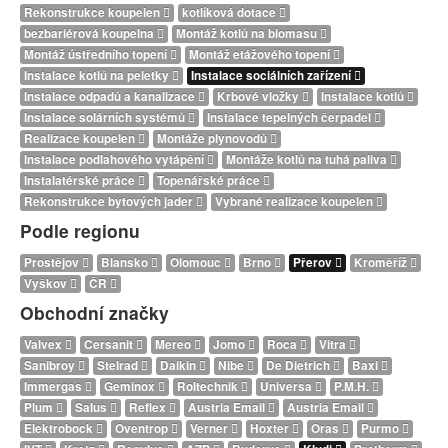
Rekonstrukce koupelen
kotlíková dotace
bezbariérová koupelna
Montáž kotlů na biomasu
Montáž ústředního topení
Montáž etážového topení
Instalace kotlů na peletky
Instalace sociálních zařízení
Instalace odpadů a kanalizace
Krbové vložky
Instalace kotlů
Instalace solárních systémů
Instalace tepelných čerpadel
Realizace koupelen
Montáže plynovodů
Instalace podlahového vytápění
Montáže kotlů na tuhá paliva
Instalatérské práce
Topenářské práce
Rekonstrukce bytových jader
Vybrané realizace koupelen
Podle regionu
Prostějov
Blansko
Olomouc
Brno
Přerov
Kroměříž
Vyškov
ČR
Obchodní značky
Valvex
Cersanit
Mereo
Jomo
Roca
Vitra
Sanibroy
Stelrad
Daikin
Nibe
De Dietrich
Baxi
Immergas
Geminox
Roltechnik
Universa
P.M.H.
Plum
Salus
Reflex
Austria Email
Austria Email
Elektrobock
Oventrop
Verner
Hoxter
Oras
Purmo