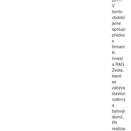
V
tomto
období
jsme
spolupraco
předevší
s
firmami
K-
invest
a R&G
Zesta,
které
se
zabývají
stavbou
rodinných
a
bytových
domů.
Při
realizacíc