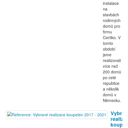
instalace
na
stavbách
rodinných
domů pro
firmu
Certiko. V
tomto
období
jsme
realizovali
více než
200 domů
po celé
republice
a několik
domů v
Německu.
Vybran
realiza
koupel