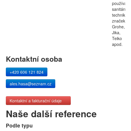
používali
sanitární
techniku
značek
Grohe,
Jika,
Teiko
apod.
Kontaktní osoba
+420 606 121 824
ales.hasa@seznam.cz
Kontaktní a fakturační údaje
Naše další reference
Podle typu