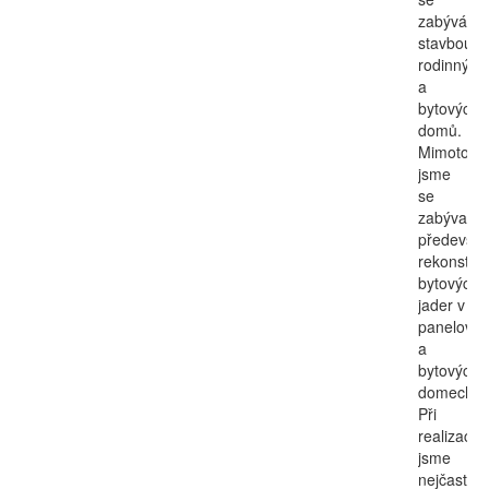
zabývá
stavbou
rodinných
a
bytových
domů.
Mimoto
jsme
se
zabývali
předevší
rekonstruk
bytových
jader v
panelovýc
a
bytových
domech.
Při
realizacíc
jsme
nejčastěji