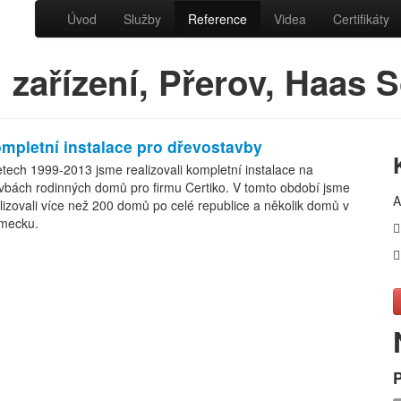
Úvod
Služby
Reference
Videa
Certifikáty
h zařízení, Přerov, Haas
mpletní instalace pro dřevostavby
etech 1999-2013 jsme realizovali kompletní instalace na
vbách rodinných domů pro firmu Certiko. V tomto období jsme
A
lizovali více než 200 domů po celé republice a několik domů v
mecku.