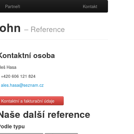
Partneři
Kontakt
 Sohn
– Reference
Kontaktní osoba
leš Hasa
+420 606 121 824
ales.hasa@seznam.cz
Kontaktní a fakturační údaje
Naše další reference
Podle typu