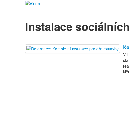
Instalace sociálníc
Ko
V l
sta
rea
Ně