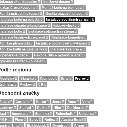
Rekonstrukce koupelen
kotlíková dotace
bezbariérová koupelna
Montáž kotlů na biomasu
Montáž ústředního topení
Montáž etážového topení
Instalace kotlů na peletky
Instalace sociálních zařízení
Instalace odpadů a kanalizace
Krbové vložky
Instalace kotlů
Instalace solárních systémů
Instalace tepelných čerpadel
Realizace koupelen
Montáže plynovodů
Instalace podlahového vytápění
Montáže kotlů na tuhá paliva
Instalatérské práce
Topenářské práce
Rekonstrukce bytových jader
Vybrané realizace koupelen
Podle regionu
Prostějov
Blansko
Olomouc
Brno
Přerov
Kroměříž
Vyškov
ČR
Obchodní značky
Valvex
Cersanit
Mereo
Jomo
Roca
Vitra
Sanibroy
Stelrad
Daikin
Nibe
De Dietrich
Baxi
Immergas
Geminox
Roltechnik
Universa
P.M.H.
Plum
Salus
Reflex
Austria Email
Austria Email
Elektrobock
Oventrop
Verner