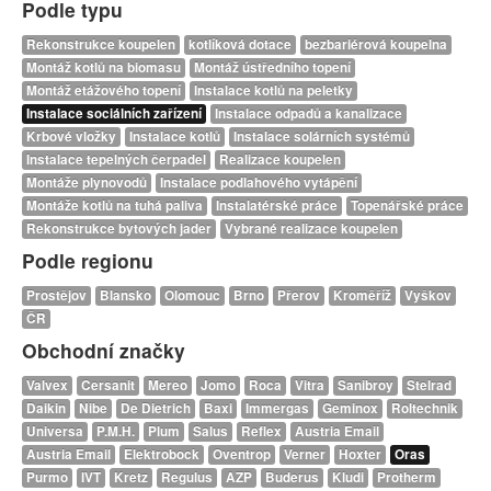
Podle typu
Rekonstrukce koupelen
kotlíková dotace
bezbariérová koupelna
Montáž kotlů na biomasu
Montáž ústředního topení
Montáž etážového topení
Instalace kotlů na peletky
Instalace sociálních zařízení
Instalace odpadů a kanalizace
Krbové vložky
Instalace kotlů
Instalace solárních systémů
Instalace tepelných čerpadel
Realizace koupelen
Montáže plynovodů
Instalace podlahového vytápění
Montáže kotlů na tuhá paliva
Instalatérské práce
Topenářské práce
Rekonstrukce bytových jader
Vybrané realizace koupelen
Podle regionu
Prostějov
Blansko
Olomouc
Brno
Přerov
Kroměříž
Vyškov
ČR
Obchodní značky
Valvex
Cersanit
Mereo
Jomo
Roca
Vitra
Sanibroy
Stelrad
Daikin
Nibe
De Dietrich
Baxi
Immergas
Geminox
Roltechnik
Universa
P.M.H.
Plum
Salus
Reflex
Austria Email
Austria Email
Elektrobock
Oventrop
Verner
Hoxter
Oras
Purmo
IVT
Kretz
Regulus
AZP
Buderus
Kludi
Protherm