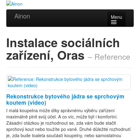
Ainon
Menu
Úvod
Instalace sociálních
Služby
zařízení, Oras
– Reference
Reference
Videa
Certifikáty
Partneři
Rekonstrukce bytového jádra se sprchovým
koutem (video)
Kontakt
I malá koupelna může díky správnému výběru zařízení
maximálně plnit svůj účel. A co víc, může být i komfortní.
Zásadní otázkou je rozhodnout se, zda vám bude stačit
sprchový kout nebo toužíte po vaně. Druhé důležité rozhodnutí
je, zda bude toaleta součástí koupelny, nebo samostatnou