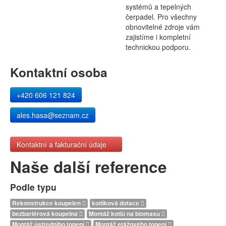
systémů a tepelných
čerpadel. Pro všechny
obnovitelné zdroje vám
zajistíme i kompletní
technickou podporu.
Kontaktní osoba
+420 606 121 824
ales.hasa@seznam.cz
Kontaktní a fakturační údaje
Naše další reference
Podle typu
Rekonstrukce koupelen
kotlíková dotace
bezbariérová koupelna
Montáž kotlů na biomasu
Montáž ústředního topení
Montáž etážového topení