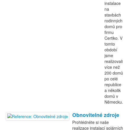
instalace
na
stavbách
rodinných
domů pro
firmu
Certiko. V
tomto
období
jsme
realizovali
více než
200 domů
po celé
republice
a několik
domů v
Německu.
Obnovitelné zdroje
Prohlédněte si naše
realizace instalací solárních