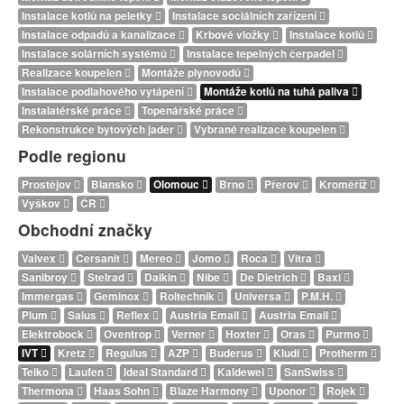
Instalace kotlů na peletky
Instalace sociálních zařízení
Instalace odpadů a kanalizace
Krbové vložky
Instalace kotlů
Instalace solárních systémů
Instalace tepelných čerpadel
Realizace koupelen
Montáže plynovodů
Instalace podlahového vytápění
Montáže kotlů na tuhá paliva
Instalatérské práce
Topenářské práce
Rekonstrukce bytových jader
Vybrané realizace koupelen
Podle regionu
Prostějov
Blansko
Olomouc
Brno
Přerov
Kroměříž
Vyškov
ČR
Obchodní značky
Valvex
Cersanit
Mereo
Jomo
Roca
Vitra
Sanibroy
Stelrad
Daikin
Nibe
De Dietrich
Baxi
Immergas
Geminox
Roltechnik
Universa
P.M.H.
Plum
Salus
Reflex
Austria Email
Austria Email
Elektrobock
Oventrop
Verner
Hoxter
Oras
Purmo
IVT
Kretz
Regulus
AZP
Buderus
Kludi
Protherm
Teiko
Laufen
Ideal Standard
Kaldewei
SanSwiss
Thermona
Haas Sohn
Blaze Harmony
Uponor
Rojek