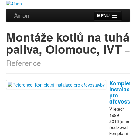
Ainon
MENU
Úvod
Montáže kotlů na tuhá
Služby
paliva, Olomouc, IVT
–
Reference
Reference
Videa
Certifikáty
Kompletní
Partneři
instalace
pro
dřevostav
Kontakt
V letech
1999-
2013 jsme
realizovali
kompletní