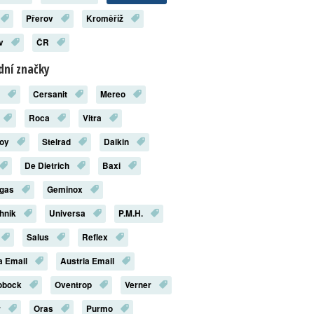
Přerov
Kroměříž
ov
ČR
ní značky
x
Cersanit
Mereo
Roca
Vitra
roy
Stelrad
Daikin
De Dietrich
Baxi
rgas
Geminox
chnik
Universa
P.M.H.
Salus
Reflex
a Email
Austria Email
robock
Oventrop
Verner
r
Oras
Purmo