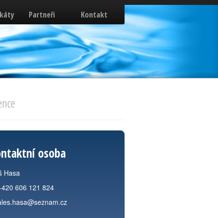
ikáty
Partneři
Kontakt
ence
ntaktní osoba
š Hasa
+420 606 121 824
ales.hasa@seznam.cz