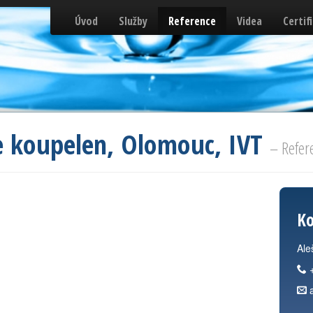
Úvod
Služby
Reference
Videa
Certif
ce koupelen, Olomouc, IVT
– Refer
Ko
Ale