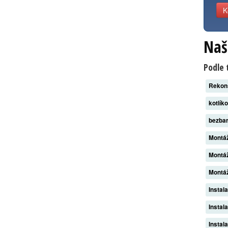
K
Naš
Podle 
Rekon
kotlík
bezba
Montáž
Montáž
Montáž
Instal
Instal
Instal