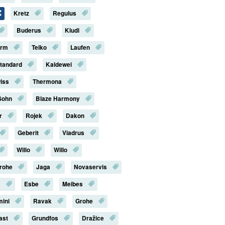
Kretz
Regulus
Buderus
Kludi
erm
Teiko
Laufen
Standard
Kaldewei
iss
Thermona
Sohn
Blaze Harmony
r
Rojek
Dakon
Geberit
Viadrus
Willo
Willo
rohe
Jaga
Novaservis
a
Esbe
Meibes
mini
Ravak
Grohe
last
Grundfos
Dražice