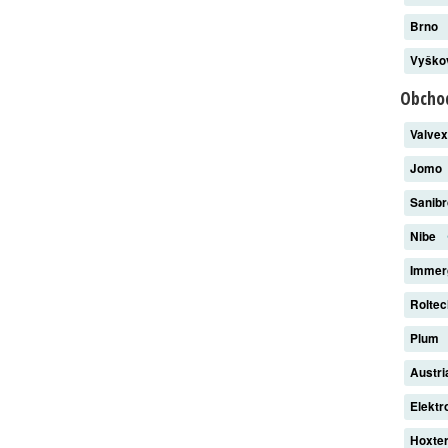
Brno
Vyšk
Obchod
Valve
Jomo
Sanib
Nibe
Imme
Rolte
Plum
Austri
Elekt
Hoxte