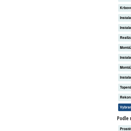
Krbov
Instal
Instal
Reali
Montá
Instal
Montáž
Instal
Topen
Rekon
Vybran
Podle 
Prost