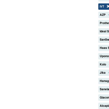
IVT
AZP
Proth
Ideal 
SanSw
Haas 
Upono
Kolo
Jika
Hansg
Sanel
Giaco
Alcap