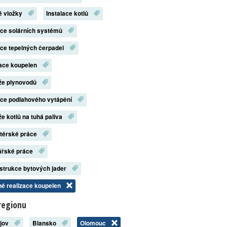
é vložky
Instalace kotlů
ace solárních systémů
ace tepelných čerpadel
zace koupelen
že plynovodů
ace podlahového vytápění
e kotlů na tuhá paliva
atérské práce
ářské práce
strukce bytových jader
é realizace koupelen
regionu
ějov
Blansko
Olomouc