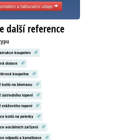
ontaktní a fakturační údaje
e další reference
typu
strukce koupelen
ová dotace
riérová koupelna
 kotlů na biomasu
 ústředního topení
 etážového topení
ace kotlů na peletky
ace sociálních zařízení
ace odpadů a kanalizace