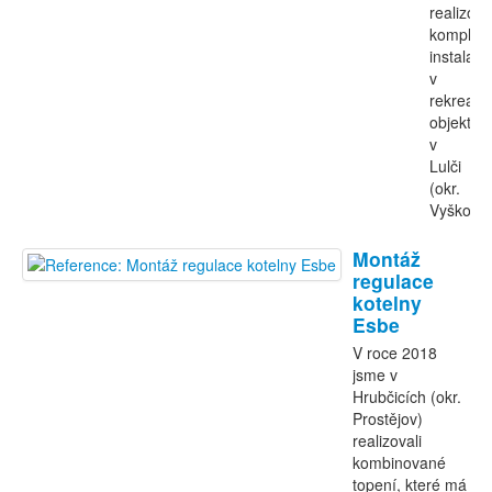
realizova
kompletn
instalace
v
rekreač
objektu
v
Lulči
(okr.
Vyškov).
Montáž
regulace
kotelny
Esbe
V roce 2018
jsme v
Hrubčicích (okr.
Prostějov)
realizovali
kombinované
topení, které má