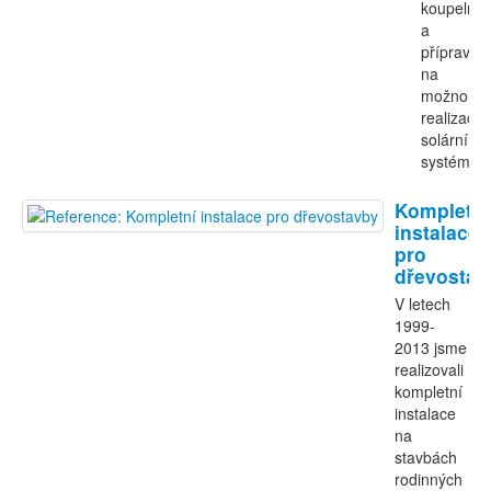
koupelny
a
příprava
na
možnou
realizaci
solárního
systému.
Kompletní
instalace
pro
dřevostav
V letech
1999-
2013 jsme
realizovali
kompletní
instalace
na
stavbách
rodinných