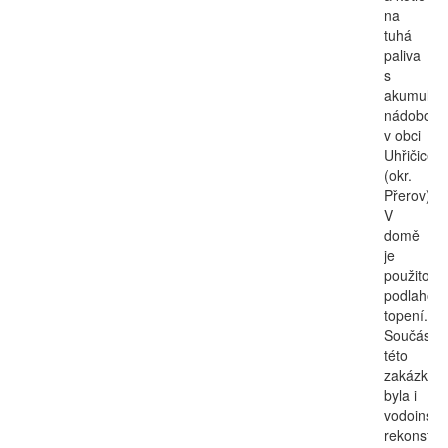
na
tuhá
paliva
s
akumulač
nádobou
v obci
Uhřičice
(okr.
Přerov).
V
domě
je
použito
podlahov
topení.
Součásti
této
zakázky
byla i
vodoinsta
rekonstru