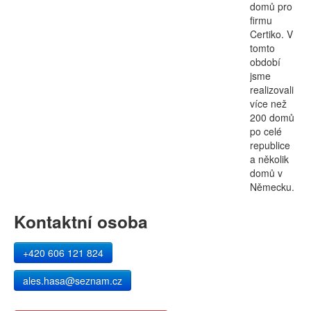
domů pro
firmu
Certiko. V
tomto
období
jsme
realizovali
více než
200 domů
po celé
republice
a několik
domů v
Německu.
Kontaktní osoba
+420 606 121 824
ales.hasa@seznam.cz