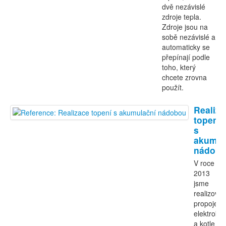
dvě nezávislé
zdroje tepla.
Zdroje jsou na
sobě nezávislé a
automaticky se
přepínají podle
toho, který
chcete zrovna
použít.
Realiza
topení
s
akumul
nádob
V roce
2013
jsme
realizovali
propojení
elektrokot
a kotle