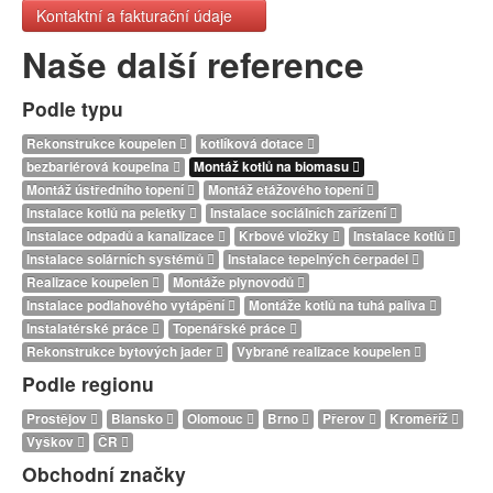
Kontaktní a fakturační údaje
Naše další reference
Podle typu
Rekonstrukce koupelen
kotlíková dotace
bezbariérová koupelna
Montáž kotlů na biomasu
Montáž ústředního topení
Montáž etážového topení
Instalace kotlů na peletky
Instalace sociálních zařízení
Instalace odpadů a kanalizace
Krbové vložky
Instalace kotlů
Instalace solárních systémů
Instalace tepelných čerpadel
Realizace koupelen
Montáže plynovodů
Instalace podlahového vytápění
Montáže kotlů na tuhá paliva
Instalatérské práce
Topenářské práce
Rekonstrukce bytových jader
Vybrané realizace koupelen
Podle regionu
Prostějov
Blansko
Olomouc
Brno
Přerov
Kroměříž
Vyškov
ČR
Obchodní značky