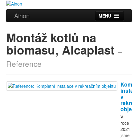
Ainon
MENU
Úvod
Montáž kotlů na
Služby
biomasu, Alcaplast
–
Reference
Reference
Videa
Certifikáty
Kompl
Partneři
instal
v
rekre
Kontakt
objekt
V
roce
2021
jsme