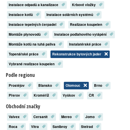
Instalace odpadů a kanalizace
Krbové vložky
Instalace kotlů
Instalace solárních systémů
Instalace tepelných čerpadel
Realizace koupelen
Montáže plynovodů
Instalace podlahového vytápění
Montáže kotlů na tuhá paliva
Instalatérské práce
Topenářské práce
Rekonstrukce bytových jader
Vybrané realizace koupelen
Podle regionu
Prostějov
Blansko
Olomouc
Brno
Přerov
Kroměříž
Vyškov
ČR
Obchodní značky
Valvex
Cersanit
Mereo
Jomo
Roca
Vitra
Sanibroy
Stelrad