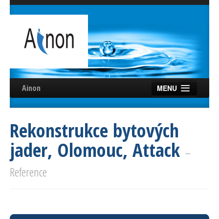
Ainon
MENU
Úvod
Rekonstrukce bytových
Služby
jader, Olomouc, Attack
Reference
–
Videa
Reference
Certifikáty
Partneři