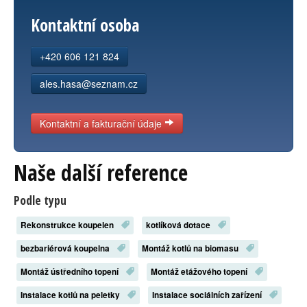
Kontakt
Kontaktní osoba
+420 606 121 824
ales.hasa@seznam.cz
Kontaktní a fakturační údaje
Naše další reference
Podle typu
Rekonstrukce koupelen
kotlíková dotace
bezbariérová koupelna
Montáž kotlů na biomasu
Montáž ústředního topení
Montáž etážového topení
Instalace kotlů na peletky
Instalace sociálních zařízení