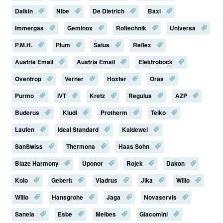
Daikin
Nibe
De Dietrich
Baxi
Immergas
Geminox
Roltechnik
Universa
P.M.H.
Plum
Salus
Reflex
Austria Email
Austria Email
Elektrobock
Oventrop
Verner
Hoxter
Oras
Purmo
IVT
Kretz
Regulus
AZP
Buderus
Kludi
Protherm
Teiko
Laufen
Ideal Standard
Kaldewei
SanSwiss
Thermona
Haas Sohn
Blaze Harmony
Uponor
Rojek
Dakon
Kolo
Geberit
Viadrus
Jika
Willo
Willo
Hansgrohe
Jaga
Novaservis
Sanela
Esbe
Meibes
Giacomini