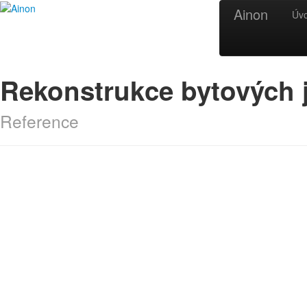
Ainon
Úv
Rekonstrukce bytových 
Reference