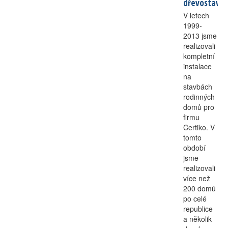
dřevostavb
V letech
1999-
2013 jsme
realizovali
kompletní
instalace
na
stavbách
rodinných
domů pro
firmu
Certiko. V
tomto
období
jsme
realizovali
více než
200 domů
po celé
republice
a několik