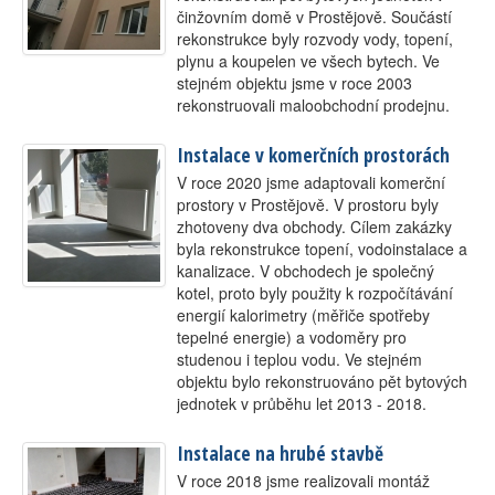
činžovním domě v Prostějově. Součástí
Kontakt
rekonstrukce byly rozvody vody, topení,
plynu a koupelen ve všech bytech. Ve
stejném objektu jsme v roce 2003
rekonstruovali maloobchodní prodejnu.
Instalace v komerčních prostorách
V roce 2020 jsme adaptovali komerční
prostory v Prostějově. V prostoru byly
zhotoveny dva obchody. Cílem zakázky
byla rekonstrukce topení, vodoinstalace a
kanalizace. V obchodech je společný
kotel, proto byly použity k rozpočítávání
energií kalorimetry (měřiče spotřeby
tepelné energie) a vodoměry pro
studenou i teplou vodu. Ve stejném
objektu bylo rekonstruováno pět bytových
jednotek v průběhu let 2013 - 2018.
Instalace na hrubé stavbě
V roce 2018 jsme realizovali montáž