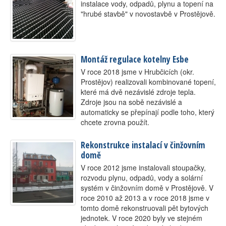
instalace vody, odpadů, plynu a topení na
"hrubé stavbě" v novostavbě v Prostějově.
Montáž regulace kotelny Esbe
V roce 2018 jsme v Hrubčicích (okr.
Prostějov) realizovali kombinované topení,
které má dvě nezávislé zdroje tepla.
Zdroje jsou na sobě nezávislé a
automaticky se přepínají podle toho, který
chcete zrovna použít.
Rekonstrukce instalací v činžovním
domě
V roce 2012 jsme instalovali stoupačky,
rozvodu plynu, odpadů, vody a solární
systém v činžovním domě v Prostějově. V
roce 2010 až 2013 a v roce 2018 jsme v
tomto domě rekonstruovali pět bytových
jednotek. V roce 2020 byly ve stejném