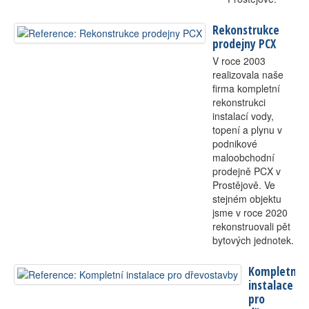
Rekonstrukce
prodejny PCX
V roce 2003
realizovala naše
firma kompletní
rekonstrukci
instalací vody,
topení a plynu v
podnikové
maloobchodní
prodejně PCX v
Prostějově. Ve
stejném objektu
jsme v roce 2020
rekonstruovali pět
bytových jednotek.
Kompletní
instalace
pro