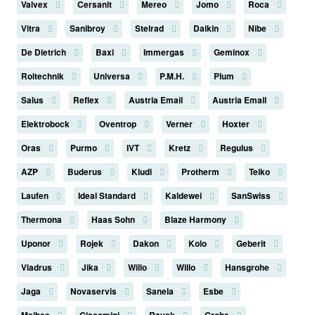
Valvex
Cersanit
Mereo
Jomo
Roca
Vitra
Sanibroy
Stelrad
Daikin
Nibe
De Dietrich
Baxi
Immergas
Geminox
Roltechnik
Universa
P.M.H.
Plum
Salus
Reflex
Austria Email
Austria Email
Elektrobock
Oventrop
Verner
Hoxter
Oras
Purmo
IVT
Kretz
Regulus
AZP
Buderus
Kludi
Protherm
Teiko
Laufen
Ideal Standard
Kaldewei
SanSwiss
Thermona
Haas Sohn
Blaze Harmony
Uponor
Rojek
Dakon
Kolo
Geberit
Viadrus
Jika
Willo
Willo
Hansgrohe
Jaga
Novaservis
Sanela
Esbe