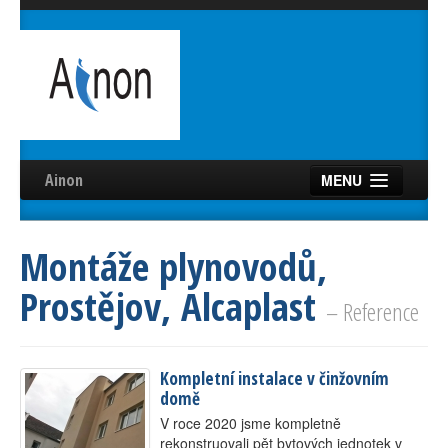
Ainon
MENU
Úvod
Montáže plynovodů,
Služby
Prostějov, Alcaplast
Reference
– Reference
Videa
Kompletní instalace v činžovním
Certifikáty
domě
Partneři
V roce 2020 jsme kompletně
rekonstruovali pět bytových jednotek v