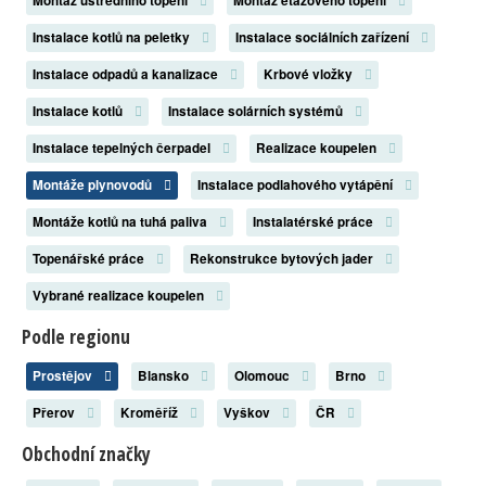
Montáž ústředního topení
Montáž etážového topení
Instalace kotlů na peletky
Instalace sociálních zařízení
Instalace odpadů a kanalizace
Krbové vložky
Instalace kotlů
Instalace solárních systémů
Instalace tepelných čerpadel
Realizace koupelen
Montáže plynovodů
Instalace podlahového vytápění
Montáže kotlů na tuhá paliva
Instalatérské práce
Topenářské práce
Rekonstrukce bytových jader
Vybrané realizace koupelen
Podle regionu
Prostějov
Blansko
Olomouc
Brno
Přerov
Kroměříž
Vyškov
ČR
Obchodní značky