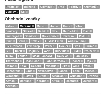
Prostějov
Blansko
Olomouc
Brno
Přerov
Kroměříž
Vyškov
ČR
Obchodní značky
Valvex
Cersanit
Mereo
Jomo
Roca
Vitra
Sanibroy
Stelrad
Daikin
Nibe
De Dietrich
Baxi
Immergas
Geminox
Roltechnik
Universa
P.M.H.
Plum
Salus
Reflex
Austria Email
Austria Email
Elektrobock
Oventrop
Verner
Hoxter
Oras
Purmo
IVT
Kretz
Regulus
AZP
Buderus
Kludi
Protherm
Teiko
Laufen
Ideal Standard
Kaldewei
SanSwiss
Thermona
Haas Sohn
Blaze Harmony
Uponor
Rojek
Dakon
Kolo
Geberit
Viadrus
Jika
Willo
Willo
Hansgrohe
Jaga
Novaservis
Sanela
Esbe
Meibes
Giacomini
Ravak
Grohe
Alcaplast
Grundfos
Dražice
Atmos
Danfoss
Korado
Attack
Romotop
Junkers
Ariston