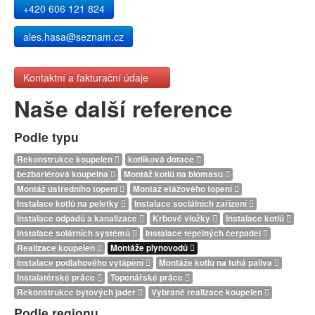
+420 606 121 824
ales.hasa@seznam.cz
Kontaktní a fakturační údaje
Naše další reference
Podle typu
Rekonstrukce koupelen
kotlíková dotace
bezbariérová koupelna
Montáž kotlů na biomasu
Montáž ústředního topení
Montáž etážového topení
Instalace kotlů na peletky
Instalace sociálních zařízení
Instalace odpadů a kanalizace
Krbové vložky
Instalace kotlů
Instalace solárních systémů
Instalace tepelných čerpadel
Realizace koupelen
Montáže plynovodů
Instalace podlahového vytápění
Montáže kotlů na tuhá paliva
Instalatérské práce
Topenářské práce
Rekonstrukce bytových jader
Vybrané realizace koupelen
Podle regionu