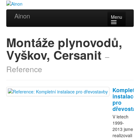
Ainon
Menu
Úvod
Montáže plynovodů,
Služby
Vyškov, Cersanit
–
Reference
Reference
Videa
Certifikáty
Kompletní
Partneři
instalace
pro
dřevostav
Kontakt
V letech
1999-
2013 jsme
realizovali