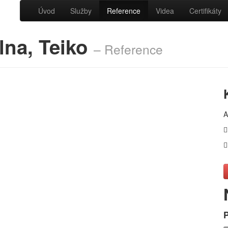
Úvod
Služby
Reference
Videa
Certifikáty
lna, Teiko
– Reference
A