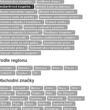
Rekonstrukce koupelen
kotlíková dotace
bezbariérová koupelna
Montáž kotlů na biomasu
Montáž ústředního topení
Montáž etážového topení
Instalace kotlů na peletky
Instalace sociálních zařízení
Instalace odpadů a kanalizace
Krbové vložky
Instalace kotlů
Instalace solárních systémů
Instalace tepelných čerpadel
Realizace koupelen
Montáže plynovodů
Instalace podlahového vytápění
Montáže kotlů na tuhá paliva
Instalatérské práce
Topenářské práce
Rekonstrukce bytových jader
Vybrané realizace koupelen
Podle regionu
Prostějov
Blansko
Olomouc
Brno
Přerov
Kroměříž
Vyškov
ČR
Obchodní značky
Valvex
Cersanit
Mereo
Jomo
Roca
Vitra
Sanibroy
Stelrad
Daikin
Nibe
De Dietrich
Baxi
Immergas
Geminox
Roltechnik
Universa
P.M.H.
Plum
Salus
Reflex
Austria Email
Austria Email
Elektrobock
Oventrop
Verner