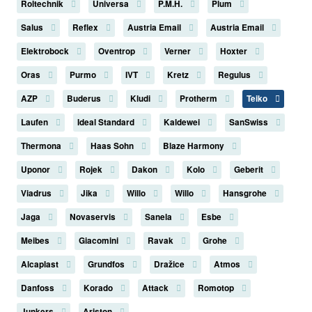
Roltechnik
Universa
P.M.H.
Plum
Salus
Reflex
Austria Email
Austria Email
Elektrobock
Oventrop
Verner
Hoxter
Oras
Purmo
IVT
Kretz
Regulus
AZP
Buderus
Kludi
Protherm
Teiko
Laufen
Ideal Standard
Kaldewei
SanSwiss
Thermona
Haas Sohn
Blaze Harmony
Uponor
Rojek
Dakon
Kolo
Geberit
Viadrus
Jika
Willo
Willo
Hansgrohe
Jaga
Novaservis
Sanela
Esbe
Meibes
Giacomini
Ravak
Grohe
Alcaplast
Grundfos
Dražice
Atmos
Danfoss
Korado
Attack
Romotop
Junkers
Ariston