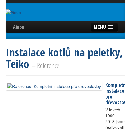
Ainon
MENU
Úvod
Instalace kotlů na peletky,
Služby
Teiko
Reference
– Reference
Videa
Kompletní
Certifikáty
instalace
pro
Partneři
dřevostavb
V letech
Kontakt
1999-
2013 jsme
realizovali