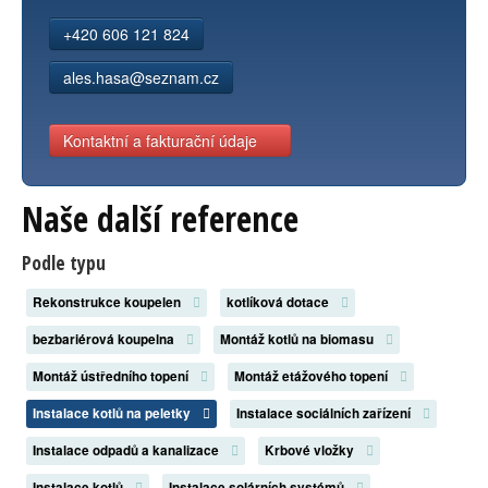
+420 606 121 824
ales.hasa@seznam.cz
Kontaktní a fakturační údaje
Naše další reference
Podle typu
Rekonstrukce koupelen
kotlíková dotace
bezbariérová koupelna
Montáž kotlů na biomasu
Montáž ústředního topení
Montáž etážového topení
Instalace kotlů na peletky
Instalace sociálních zařízení
Instalace odpadů a kanalizace
Krbové vložky
Instalace kotlů
Instalace solárních systémů