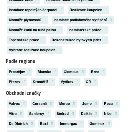
Instalace tepelných čerpadel
Realizace koupelen
Montáže plynovodů
Instalace podlahového vytápění
Montáže kotlů na tuhá paliva
Instalatérské práce
Topenářské práce
Rekonstrukce bytových jader
Vybrané realizace koupelen
Podle regionu
Prostějov
Blansko
Olomouc
Brno
Přerov
Kroměříž
Vyškov
ČR
Obchodní značky
Valvex
Cersanit
Mereo
Jomo
Roca
Vitra
Sanibroy
Stelrad
Daikin
Nibe
De Dietrich
Baxi
Immergas
Geminox