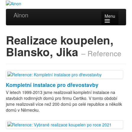
Ainon
Menu
Úvod
Realizace koupelen,
Služby
Blansko, Jika
– Reference
Reference
Videa
Certifikáty
Kompletní instalace pro dřevostavby
Partneři
V letech 1999-2013 jsme realizovali kompletní instalace na
stavbách rodinných domů pro firmu Certiko. V tomto období
Kontakt
jsme realizovali více než 200 domů po celé republice a několik
domů v Německu.