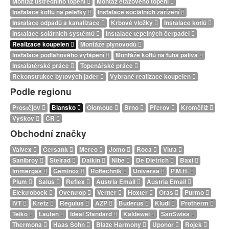
Montáž ústředního topení
Montáž etážového topení
Instalace kotlů na peletky
Instalace sociálních zařízení
Instalace odpadů a kanalizace
Krbové vložky
Instalace kotlů
Instalace solárních systémů
Instalace tepelných čerpadel
Realizace koupelen
Montáže plynovodů
Instalace podlahového vytápění
Montáže kotlů na tuhá paliva
Instalatérské práce
Topenářské práce
Rekonstrukce bytových jader
Vybrané realizace koupelen
Podle regionu
Prostějov
Blansko
Olomouc
Brno
Přerov
Kroměříž
Vyškov
ČR
Obchodní značky
Valvex
Cersanit
Mereo
Jomo
Roca
Vitra
Sanibroy
Stelrad
Daikin
Nibe
De Dietrich
Baxi
Immergas
Geminox
Roltechnik
Universa
P.M.H.
Plum
Salus
Reflex
Austria Email
Austria Email
Elektrobock
Oventrop
Verner
Hoxter
Oras
Purmo
IVT
Kretz
Regulus
AZP
Buderus
Kludi
Protherm
Teiko
Laufen
Ideal Standard
Kaldewei
SanSwiss
Thermona
Haas Sohn
Blaze Harmony
Uponor
Rojek