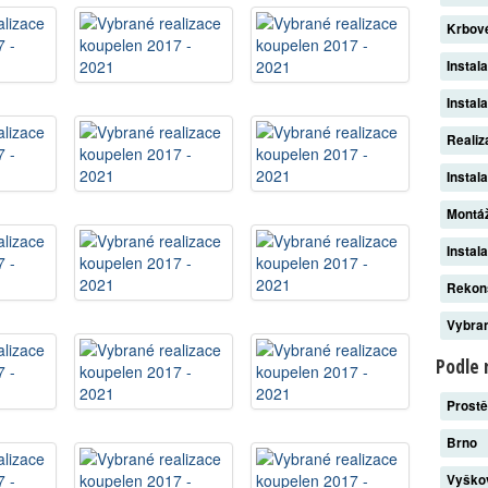
Krbov
Instal
Instal
Reali
Instal
Montáž
Instal
Rekon
Vybran
Podle 
Prost
Brno
Vyšk