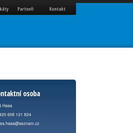
ikáty
Partneři
Kontakt
ntaktní osoba
š Hasa
420 606 121 824
les.hasa@seznam.cz