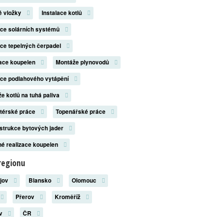
é vložky
Instalace kotlů
ace solárních systémů
ace tepelných čerpadel
zace koupelen
Montáže plynovodů
ace podlahového vytápění
e kotlů na tuhá paliva
atérské práce
Topenářské práce
strukce bytových jader
é realizace koupelen
regionu
ějov
Blansko
Olomouc
Přerov
Kroměříž
ov
ČR