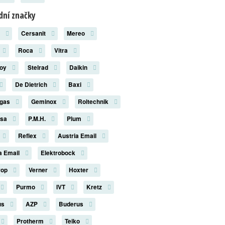
ní značky
x
Cersanit
Mereo
Roca
Vitra
roy
Stelrad
Daikin
De Dietrich
Baxi
rgas
Geminox
Roltechnik
rsa
P.M.H.
Plum
Reflex
Austria Email
a Email
Elektrobock
rop
Verner
Hoxter
Purmo
IVT
Kretz
us
AZP
Buderus
Protherm
Teiko