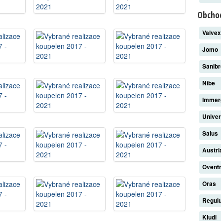
Obchod
Valve
Jomo
Sanib
Nibe
Imme
Unive
Salus
Austri
Ovent
Oras
Regul
Kludi