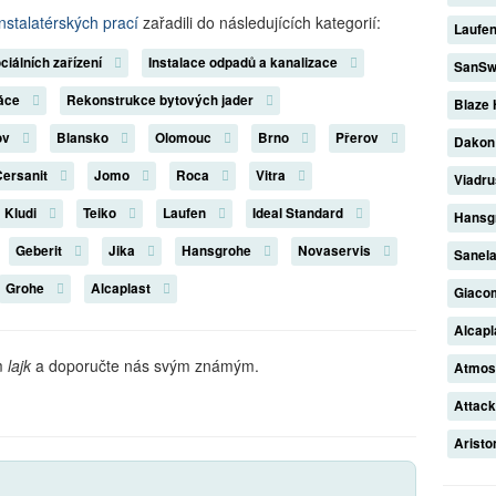
instalatérských prací
zařadili do následujících kategorií:
Laufe
ciálních zařízení
Instalace odpadů a kanalizace
SanSw
ráce
Rekonstrukce bytových jader
Blaze
ov
Blansko
Olomouc
Brno
Přerov
Dako
Cersanit
Jomo
Roca
Vitra
Viadr
Kludi
Teiko
Laufen
Ideal Standard
Hansg
Geberit
Jika
Hansgrohe
Novaservis
Sanel
Grohe
Alcaplast
Giaco
Alcap
ám
lajk
a doporučte nás svým známým.
Atmo
Attac
Arist