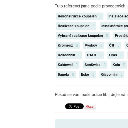
Tuto referenci jsme podle provedených
Rekonstrukce koupelen
Instalace so
Realizace koupelen
Instalatérské p
Vybrané realizace koupelen
Prostěj
Kroměříž
Vyškov
ČR
Roltechnik
P.M.H.
Oras
Kaldewei
SanSwiss
Kolo
Sanela
Esbe
Giacomini
Pokud se vám naše práce líbí, dejte n