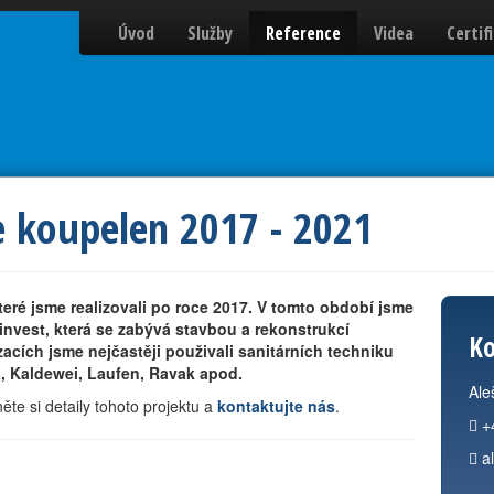
Úvod
Služby
Reference
Videa
Certif
e koupelen 2017 - 2021
teré jsme realizovali po roce 2017. V tomto období jsme
invest, která se zabývá stavbou a rekonstrukcí
Ko
acích jsme nejčastěji použivali sanitárních techniku
, Kaldewei, Laufen, Ravak apod.
Ale
te si detaily tohoto projektu a
kontaktujte nás
.
+
a