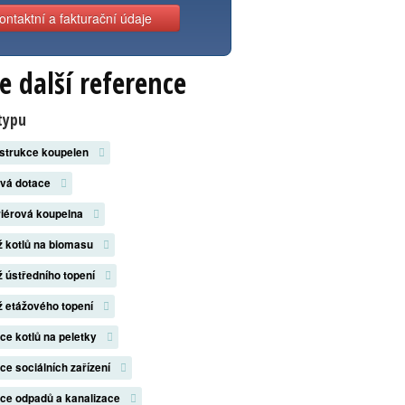
ontaktní a fakturační údaje
e další reference
typu
strukce koupelen
ová dotace
riérová koupelna
 kotlů na biomasu
 ústředního topení
 etážového topení
ace kotlů na peletky
ace sociálních zařízení
ace odpadů a kanalizace