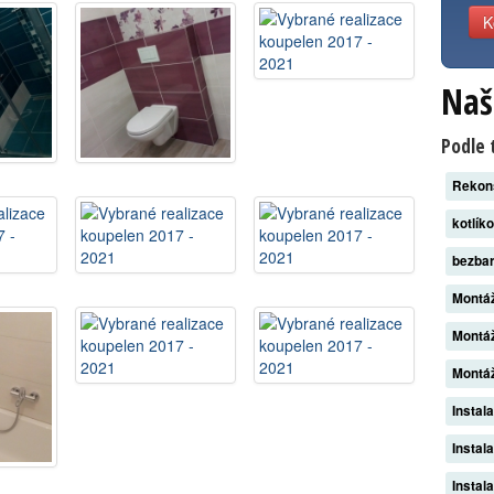
K
Naš
Podle 
Rekon
kotlík
bezba
Montáž
Montáž
Montáž
Instal
Instal
Instal