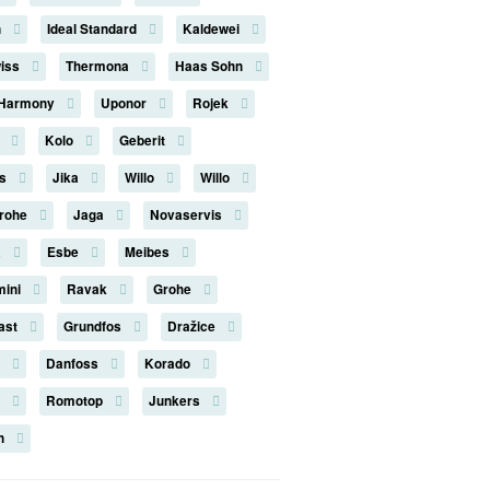
n
Ideal Standard
Kaldewei
iss
Thermona
Haas Sohn
 Harmony
Uponor
Rojek
n
Kolo
Geberit
us
Jika
Willo
Willo
rohe
Jaga
Novaservis
a
Esbe
Meibes
mini
Ravak
Grohe
last
Grundfos
Dražice
s
Danfoss
Korado
k
Romotop
Junkers
on