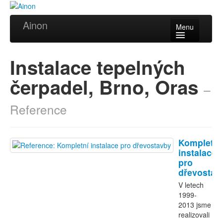
Ainon
Menu
Úvod
Instalace tepelných
Služby
čerpadel, Brno, Oras
–
Reference
Reference
Videa
Certifikáty
Kompletní
Partneři
instalace
pro
dřevostav
Kontakt
V letech
1999-
2013 jsme
realizovali