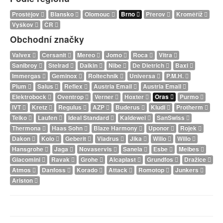
Prostějov
Blansko
Olomouc
Brno
Přerov
Kroměříž
Vyškov
ČR
Obchodní značky
Valvex
Cersanit
Mereo
Jomo
Roca
Vitra
Sanibroy
Stelrad
Daikin
Nibe
De Dietrich
Baxi
Immergas
Geminox
Roltechnik
Universa
P.M.H.
Plum
Salus
Reflex
Austria Email
Austria Email
Elektrobock
Oventrop
Verner
Hoxter
Oras
Purmo
IVT
Kretz
Regulus
AZP
Buderus
Kludi
Protherm
Teiko
Laufen
Ideal Standard
Kaldewei
SanSwiss
Thermona
Haas Sohn
Blaze Harmony
Uponor
Rojek
Dakon
Kolo
Geberit
Viadrus
Jika
Willo
Willo
Hansgrohe
Jaga
Novaservis
Sanela
Esbe
Meibes
Giacomini
Ravak
Grohe
Alcaplast
Grundfos
Dražice
Atmos
Danfoss
Korado
Attack
Romotop
Junkers
Ariston