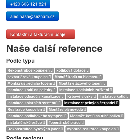
+420 606 121 824
ales.hasa@seznam.cz
Kontaktní a fakturační údaje
Naše další reference
Podle typu
Rekonstrukce koupelen
kotlíková dotace
bezbariérová koupelna
Montáž kotlů na biomasu
Montáž ústředního topení
Montáž etážového topení
Instalace kotlů na peletky
Instalace sociálních zařízení
Instalace odpadů a kanalizace
Krbové vložky
Instalace kotlů
Instalace solárních systémů
Instalace tepelných čerpadel
Realizace koupelen
Montáže plynovodů
Instalace podlahového vytápění
Montáže kotlů na tuhá paliva
Instalatérské práce
Topenářské práce
Rekonstrukce bytových jader
Vybrané realizace koupelen
Podle regionu