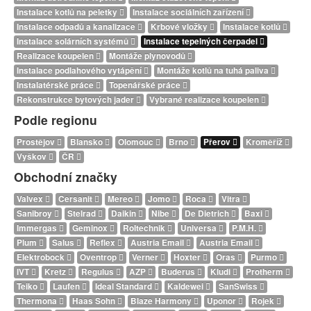
Instalace kotlů na peletky
Instalace sociálních zařízení
Instalace odpadů a kanalizace
Krbové vložky
Instalace kotlů
Instalace solárních systémů
Instalace tepelných čerpadel
Realizace koupelen
Montáže plynovodů
Instalace podlahového vytápění
Montáže kotlů na tuhá paliva
Instalatérské práce
Topenářské práce
Rekonstrukce bytových jader
Vybrané realizace koupelen
Podle regionu
Prostějov
Blansko
Olomouc
Brno
Přerov
Kroměříž
Vyškov
ČR
Obchodní značky
Valvex
Cersanit
Mereo
Jomo
Roca
Vitra
Sanibroy
Stelrad
Daikin
Nibe
De Dietrich
Baxi
Immergas
Geminox
Roltechnik
Universa
P.M.H.
Plum
Salus
Reflex
Austria Email
Austria Email
Elektrobock
Oventrop
Verner
Hoxter
Oras
Purmo
IVT
Kretz
Regulus
AZP
Buderus
Kludi
Protherm
Teiko
Laufen
Ideal Standard
Kaldewei
SanSwiss
Thermona
Haas Sohn
Blaze Harmony
Uponor
Rojek