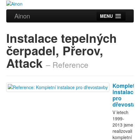
Ainon
MENU
Úvod
Instalace tepelných
Služby
čerpadel, Přerov,
Reference
Attack
– Reference
Videa
Certifikáty
Kompletní
Partneři
instalace
pro
dřevostav
Kontakt
V letech
1999-
2013 jsme
realizovali
kompletní