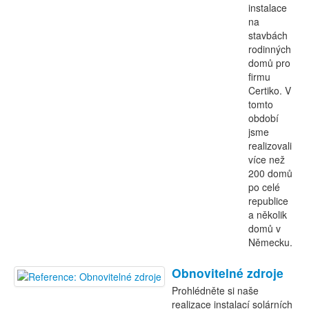
instalace
na
stavbách
rodinných
domů pro
firmu
Certiko. V
tomto
období
jsme
realizovali
více než
200 domů
po celé
republice
a několik
domů v
Německu.
Obnovitelné zdroje
Prohlédněte si naše
realizace instalací solárních