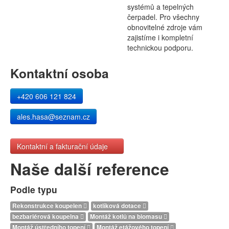
systémů a tepelných
čerpadel. Pro všechny
obnovitelné zdroje vám
zajistíme i kompletní
technickou podporu.
Kontaktní osoba
+420 606 121 824
ales.hasa@seznam.cz
Kontaktní a fakturační údaje
Naše další reference
Podle typu
Rekonstrukce koupelen
kotlíková dotace
bezbariérová koupelna
Montáž kotlů na biomasu
Montáž ústředního topení
Montáž etážového topení