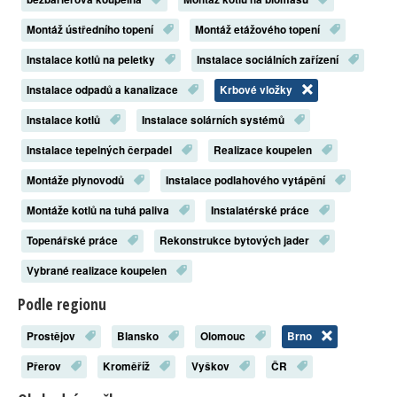
Montáž ústředního topení
Montáž etážového topení
Instalace kotlů na peletky
Instalace sociálních zařízení
Instalace odpadů a kanalizace
Krbové vložky
Instalace kotlů
Instalace solárních systémů
Instalace tepelných čerpadel
Realizace koupelen
Montáže plynovodů
Instalace podlahového vytápění
Montáže kotlů na tuhá paliva
Instalatérské práce
Topenářské práce
Rekonstrukce bytových jader
Vybrané realizace koupelen
Podle regionu
Prostějov
Blansko
Olomouc
Brno
Přerov
Kroměříž
Vyškov
ČR