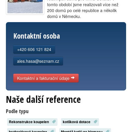
tomto období jsme realizovali více než
Kontakt
200 domů po celé republice a několik
domů v Německu.
Kontaktní osoba
+420 606 121 824
ales.hasa@seznam.cz
Kontaktní a fakturační údaje
Naše další reference
Podle typu
Rekonstrukce koupelen
kotlíková dotace
bezbariérová koupelna
Montáž kotlů na biomasu