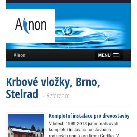
Ainon
MENU
Úvod
Krbové vložky, Brno,
Služby
Stelrad
Reference
– Reference
Videa
Kompletní instalace pro dřevostavby
Certifikáty
V letech 1999-2013 jsme realizovali
Partneři
kompletní instalace na stavbách
rodinných domů pro firmu Certiko. V