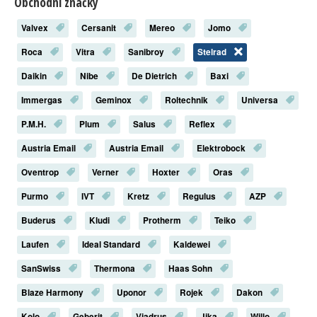
Obchodní značky
Valvex
Cersanit
Mereo
Jomo
Roca
Vitra
Sanibroy
Stelrad
Daikin
Nibe
De Dietrich
Baxi
Immergas
Geminox
Roltechnik
Universa
P.M.H.
Plum
Salus
Reflex
Austria Email
Austria Email
Elektrobock
Oventrop
Verner
Hoxter
Oras
Purmo
IVT
Kretz
Regulus
AZP
Buderus
Kludi
Protherm
Teiko
Laufen
Ideal Standard
Kaldewei
SanSwiss
Thermona
Haas Sohn
Blaze Harmony
Uponor
Rojek
Dakon
Kolo
Geberit
Viadrus
Jika
Willo