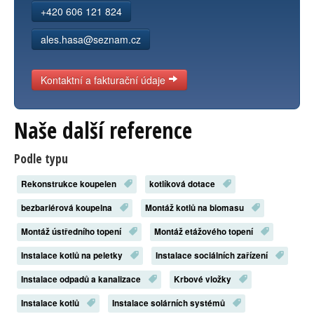
+420 606 121 824
ales.hasa@seznam.cz
Kontaktní a fakturační údaje
Naše další reference
Podle typu
Rekonstrukce koupelen
kotlíková dotace
bezbariérová koupelna
Montáž kotlů na biomasu
Montáž ústředního topení
Montáž etážového topení
Instalace kotlů na peletky
Instalace sociálních zařízení
Instalace odpadů a kanalizace
Krbové vložky
Instalace kotlů
Instalace solárních systémů