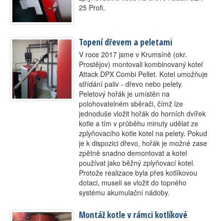
25 Profi.
Kontakt
Topení dřevem a peletami
V roce 2017 jsme v Krumsíně (okr.
Prostějov) montovali kombinovaný kotel
Attack DPX Combi Pellet. Kotel umožňuje
střídání paliv - dřevo nebo pelety.
Peletový hořák je umístěn na
polohovatelném sběrači, čímž lze
jednoduše vložit hořák do horních dvířek
kotle a tím v průběhu minuty udělat ze
zplyňovacího kotle kotel na pelety. Pokud
je k dispozici dřevo, hořák je možné zase
zpětně snadno demontovat a kotel
používat jako běžný zplyňovací kotel.
Protože realizace byla přes kotlíkovou
dotaci, museli se vložit do topného
systému akumulační nádoby.
Montáž kotle v rámci kotlíkové