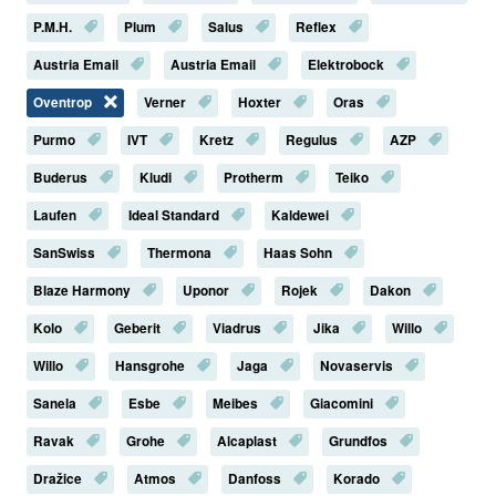
P.M.H.
Plum
Salus
Reflex
Austria Email
Austria Email
Elektrobock
Oventrop
Verner
Hoxter
Oras
Purmo
IVT
Kretz
Regulus
AZP
Buderus
Kludi
Protherm
Teiko
Laufen
Ideal Standard
Kaldewei
SanSwiss
Thermona
Haas Sohn
Blaze Harmony
Uponor
Rojek
Dakon
Kolo
Geberit
Viadrus
Jika
Willo
Willo
Hansgrohe
Jaga
Novaservis
Sanela
Esbe
Meibes
Giacomini
Ravak
Grohe
Alcaplast
Grundfos
Dražice
Atmos
Danfoss
Korado