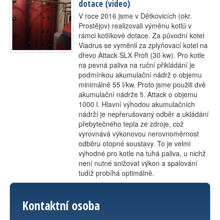
dotace (video)
V roce 2016 jsme v Dětkovicích (okr.
Prostějov) realizovali výměnu kotlů v
rámci kotlíkové dotace. Za původní kotel
Viadrus se vyměnil za zplyňovací kotel na
dřevo Attack SLX Profi (30 kw). Pro kotle
na pevná paliva na ruční přikládání je
podmínkou akumulační nádrž o objemu
minimálně 55 l/kw. Proto jsme použili dvě
akumulační nádrže fi. Attack o objemu
1000 l. Hlavní výhodou akumulačních
nádrží je nepřerušovaný odběr a ukládání
přebytečného tepla ze zdroje, což
vyrovnává výkonovou nerovnoměrnost
odběru otopné soustavy. To je velmi
výhodné pro kotle na tuhá paliva, u nichž
není nutné snižovat výkon a spalování
tudíž probíhá optimálně.
Kontaktní osoba