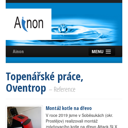
Ainon
MENU
Úvod
Topenářské práce,
Služby
Oventrop
Reference
– Reference
Videa
Montáž kotle na dřevo
Certifikáty
V roce 2019 jsme v Soběsukách (okr.
Partneři
Prostějov) realizovali montáž
zplyňovacího kotle na dřevo Attack SLX