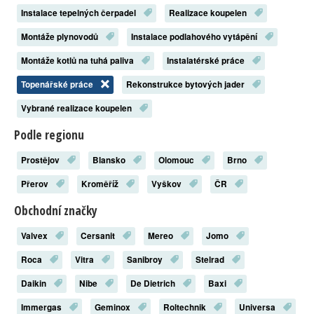
Instalace tepelných čerpadel
Realizace koupelen
Montáže plynovodů
Instalace podlahového vytápění
Montáže kotlů na tuhá paliva
Instalatérské práce
Topenářské práce
Rekonstrukce bytových jader
Vybrané realizace koupelen
Podle regionu
Prostějov
Blansko
Olomouc
Brno
Přerov
Kroměříž
Vyškov
ČR
Obchodní značky
Valvex
Cersanit
Mereo
Jomo
Roca
Vitra
Sanibroy
Stelrad
Daikin
Nibe
De Dietrich
Baxi
Immergas
Geminox
Roltechnik
Universa