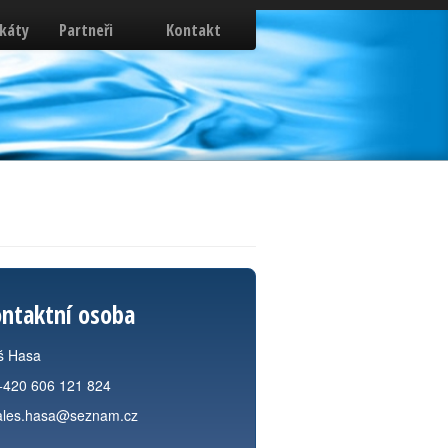
ikáty
Partneři
Kontakt
ntaktní osoba
š Hasa
+420 606 121 824
ales.hasa@seznam.cz