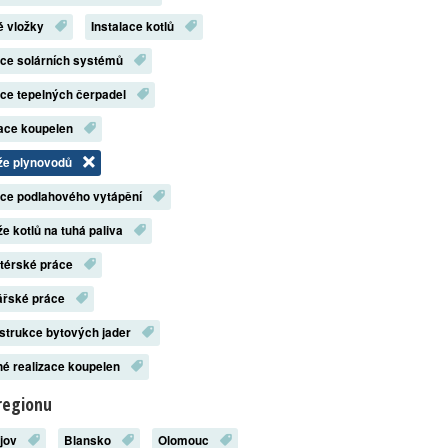
é vložky
Instalace kotlů
ace solárních systémů
ace tepelných čerpadel
zace koupelen
že plynovodů
ace podlahového vytápění
e kotlů na tuhá paliva
atérské práce
ářské práce
strukce bytových jader
é realizace koupelen
regionu
ějov
Blansko
Olomouc