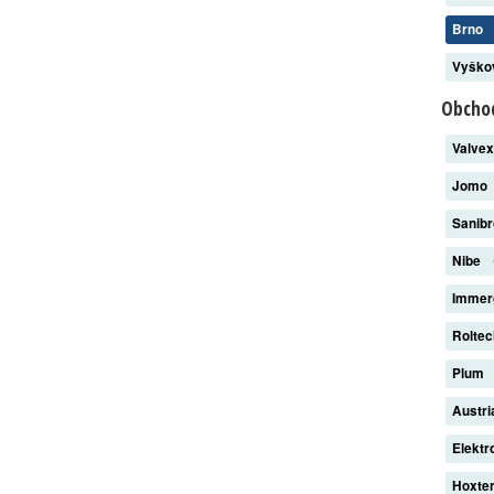
Brno
Vyšk
Obchod
Valve
Jomo
Sanib
Nibe
Imme
Rolte
Plum
Austri
Elekt
Hoxte