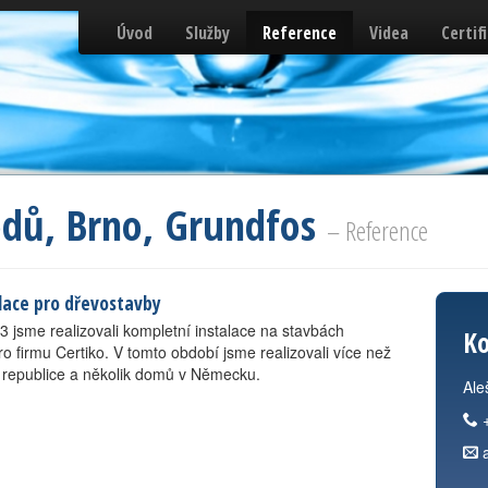
Úvod
Služby
Reference
Videa
Certif
dů, Brno, Grundfos
– Reference
lace pro dřevostavby
3 jsme realizovali kompletní instalace na stavbách
Ko
 firmu Certiko. V tomto období jsme realizovali více než
 republice a několik domů v Německu.
Ale