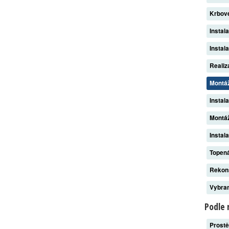
Krbov
Instal
Instal
Reali
Montá
Instal
Montáž
Instal
Topen
Rekon
Vybran
Podle 
Prost