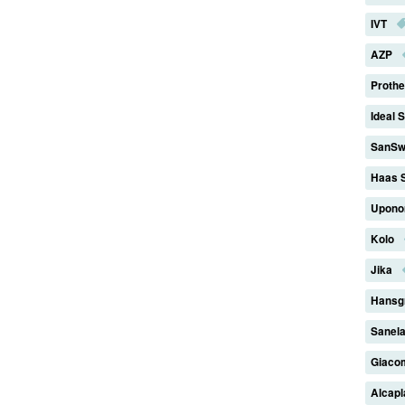
IVT
AZP
Proth
Ideal 
SanSw
Haas 
Upono
Kolo
Jika
Hansg
Sanel
Giaco
Alcap