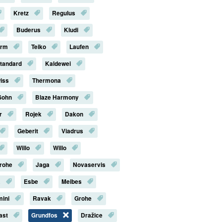
Kretz
Regulus
Buderus
Kludi
erm
Teiko
Laufen
Standard
Kaldewei
iss
Thermona
Sohn
Blaze Harmony
r
Rojek
Dakon
Geberit
Viadrus
Willo
Willo
rohe
Jaga
Novaservis
a
Esbe
Meibes
mini
Ravak
Grohe
last
Grundfos
Dražice