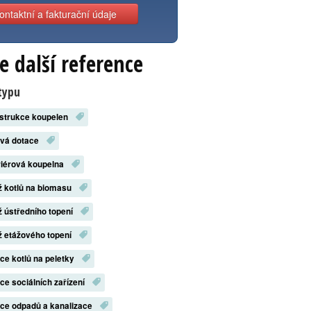
ontaktní a fakturační údaje
e další reference
typu
strukce koupelen
ová dotace
riérová koupelna
 kotlů na biomasu
 ústředního topení
 etážového topení
ace kotlů na peletky
ace sociálních zařízení
ace odpadů a kanalizace