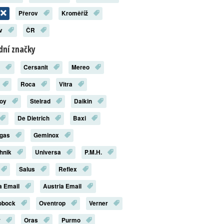
Přerov
Kroměříž
ov
ČR
ní značky
x
Cersanit
Mereo
Roca
Vitra
roy
Stelrad
Daikin
De Dietrich
Baxi
rgas
Geminox
chnik
Universa
P.M.H.
Salus
Reflex
a Email
Austria Email
robock
Oventrop
Verner
r
Oras
Purmo