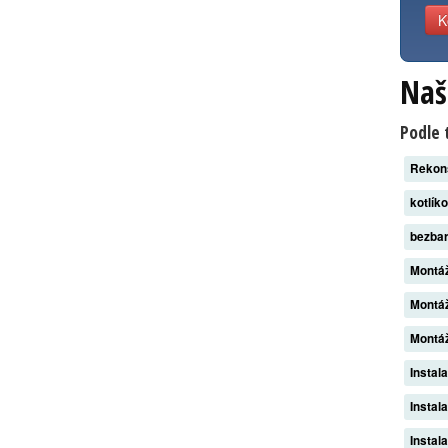
K
Naš
Podle 
Rekon
kotlík
bezba
Montáž
Montáž
Montáž
Instal
Instal
Instal