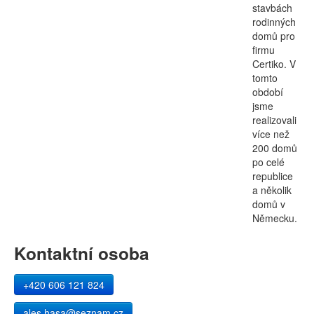
stavbách
rodinných
domů pro
firmu
Certiko. V
tomto
období
jsme
realizovali
více než
200 domů
po celé
republice
a několik
domů v
Německu.
Kontaktní osoba
+420 606 121 824
ales.hasa@seznam.cz