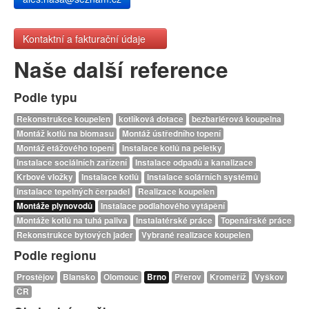
Kontaktní a fakturační údaje
Naše další reference
Podle typu
Rekonstrukce koupelen
kotlíková dotace
bezbariérová koupelna
Montáž kotlů na biomasu
Montáž ústředního topení
Montáž etážového topení
Instalace kotlů na peletky
Instalace sociálních zařízení
Instalace odpadů a kanalizace
Krbové vložky
Instalace kotlů
Instalace solárních systémů
Instalace tepelných čerpadel
Realizace koupelen
Montáže plynovodů
Instalace podlahového vytápění
Montáže kotlů na tuhá paliva
Instalatérské práce
Topenářské práce
Rekonstrukce bytových jader
Vybrané realizace koupelen
Podle regionu
Prostějov
Blansko
Olomouc
Brno
Přerov
Kroměříž
Vyškov
ČR