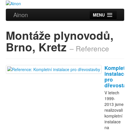
Ainon
MENU
Úvod
Montáže plynovodů,
Služby
Brno, Kretz
– Reference
Reference
Videa
Kompletní
Certifikáty
instalace
pro
Partneři
dřevostav
V letech
Kontakt
1999-
2013 jsme
realizovali
kompletní
instalace
na