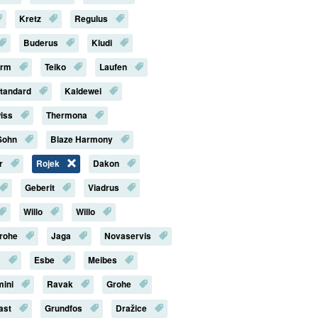
Kretz
Regulus
Buderus
Kludi
erm
Teiko
Laufen
Standard
Kaldewei
iss
Thermona
Sohn
Blaze Harmony
r
Rojek
Dakon
Geberit
Viadrus
Willo
Willo
rohe
Jaga
Novaservis
a
Esbe
Meibes
mini
Ravak
Grohe
last
Grundfos
Dražice