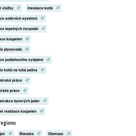
é vložky
Instalace kotlů
ace solárních systémů
ace tepelných čerpadel
zace koupelen
že plynovodů
ace podlahového vytápění
e kotlů na tuhá paliva
atérské práce
ářské práce
strukce bytových jader
é realizace koupelen
regionu
ějov
Blansko
Olomouc