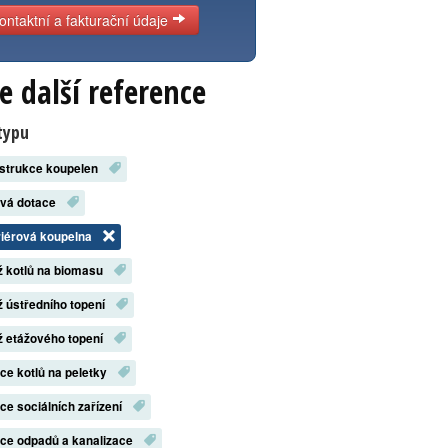
ontaktní a fakturační údaje
e další reference
typu
strukce koupelen
ová dotace
riérová koupelna
 kotlů na biomasu
 ústředního topení
 etážového topení
ace kotlů na peletky
ace sociálních zařízení
ace odpadů a kanalizace