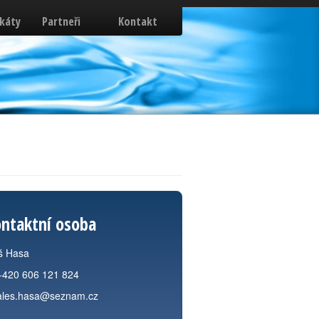
ikáty
Partneři
Kontakt
ntaktní osoba
š Hasa
+420 606 121 824
ales.hasa@seznam.cz