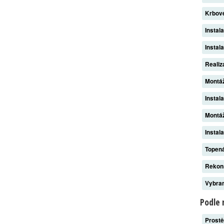
Krbov
Instal
Instal
Reali
Montá
Instal
Montáž
Instal
Topen
Rekon
Vybran
Podle 
Prost