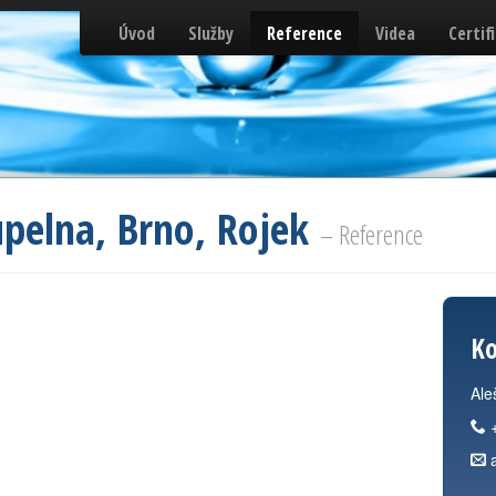
Úvod
Služby
Reference
Videa
Certif
upelna, Brno, Rojek
– Reference
Ko
Ale