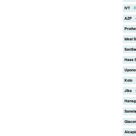
IVT
AZP
Proth
Ideal 
SanSw
Haas 
Upono
Kolo
Jika
Hansg
Sanel
Giaco
Alcap