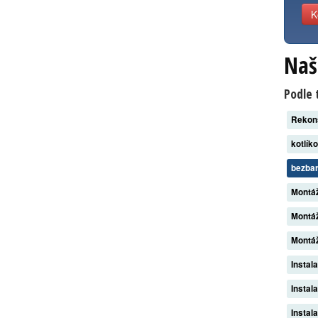
K
Naš
Podle 
Rekon
kotlík
bezba
Montáž
Montáž
Montáž
Instal
Instal
Instal