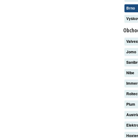
Brno
Vyšk
Obchod
Valve
Jomo
Sanib
Nibe
Imme
Rolte
Plum
Austri
Elekt
Hoxte