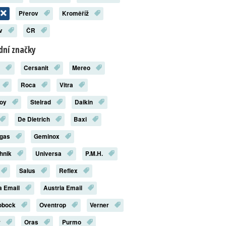
Přerov
Kroměříž
ov
ČR
ní značky
x
Cersanit
Mereo
Roca
Vitra
roy
Stelrad
Daikin
De Dietrich
Baxi
rgas
Geminox
chnik
Universa
P.M.H.
Salus
Reflex
a Email
Austria Email
robock
Oventrop
Verner
r
Oras
Purmo