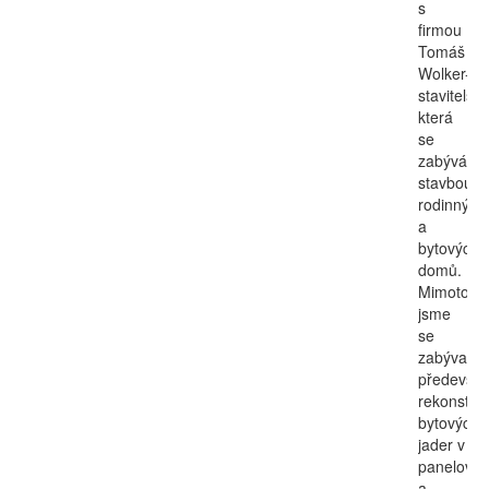
s
firmou
Tomáš
Wolker-
stavitelství
která
se
zabývá
stavbou
rodinných
a
bytových
domů.
Mimoto
jsme
se
zabývali
předevší
rekonstruk
bytových
jader v
panelovýc
a