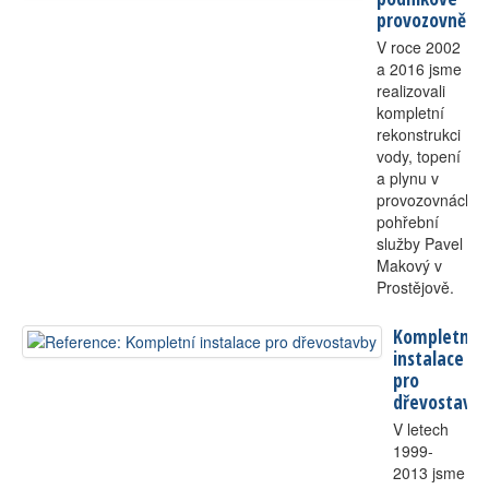
provozovně
V roce 2002
a 2016 jsme
realizovali
kompletní
rekonstrukci
vody, topení
a plynu v
provozovnách
pohřební
služby Pavel
Makový v
Prostějově.
Kompletní
instalace
pro
dřevostavb
V letech
1999-
2013 jsme