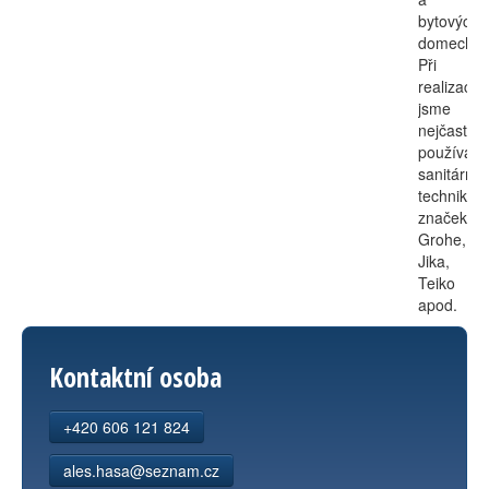
bytových
domech.
Při
realizacíc
jsme
nejčastěji
používali
sanitární
techniku
značek
Grohe,
Jika,
Teiko
apod.
Kontaktní osoba
+420 606 121 824
ales.hasa@seznam.cz