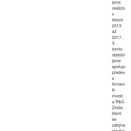
jsme
realizovali
v
letech
2013
až
2017.
V
tomto
období
jsme
spolupraco
předevší
s
firmami
K-
invest
a R&G
Zesta,
které
se
zabývají
stavbou