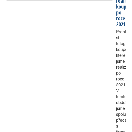
realiza
koupel
po
roce
2021
Prohléd
si
fotografi
koupele
které
jsme
realizova
po
roce
2021.
V
tomto
období
jsme
spolupra
předevš
s
firmou