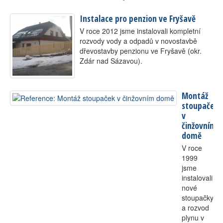
Instalace pro penzion ve Fryšavě
V roce 2012 jsme instalovali kompletní
rozvody vody a odpadů v novostavbě
dřevostavby penzionu ve Fryšavě (okr.
Zdár nad Sázavou).
Montáž
stoupaček
v
činžovním
domě
V roce
1999
jsme
instalovali
nové
stoupačky
a rozvod
plynu v