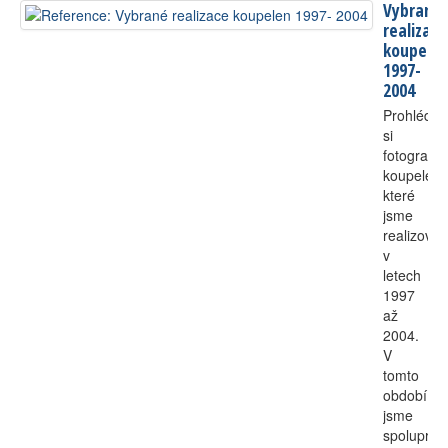
Vybrané
realizace
koupele
1997-
2004
Prohlédně
si
fotografie
koupelen,
které
jsme
realizovali
v
letech
1997
až
2004.
V
tomto
období
jsme
spolupraco