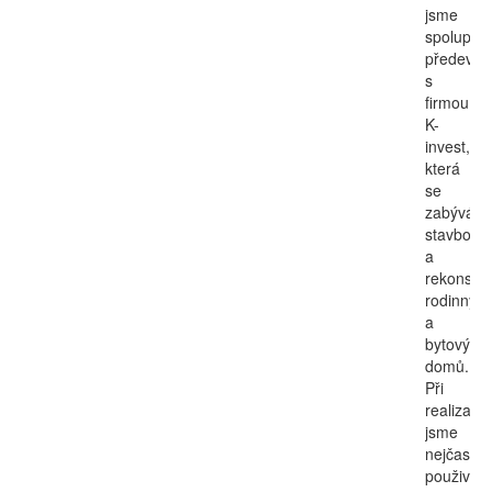
jsme
spoluprac
předevší
s
firmou
K-
invest,
která
se
zabývá
stavbou
a
rekonstru
rodinnýc
a
bytových
domů.
Při
realizací
jsme
nejčastěji
použivali