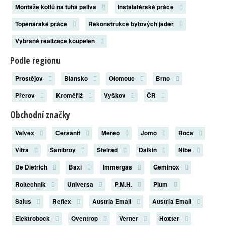
Montáže kotlů na tuhá paliva
Instalatérské práce
Topenářské práce
Rekonstrukce bytových jader
Vybrané realizace koupelen
Podle regionu
Prostějov
Blansko
Olomouc
Brno
Přerov
Kroměříž
Vyškov
ČR
Obchodní značky
Valvex
Cersanit
Mereo
Jomo
Roca
Vitra
Sanibroy
Stelrad
Daikin
Nibe
De Dietrich
Baxi
Immergas
Geminox
Roltechnik
Universa
P.M.H.
Plum
Salus
Reflex
Austria Email
Austria Email
Elektrobock
Oventrop
Verner
Hoxter