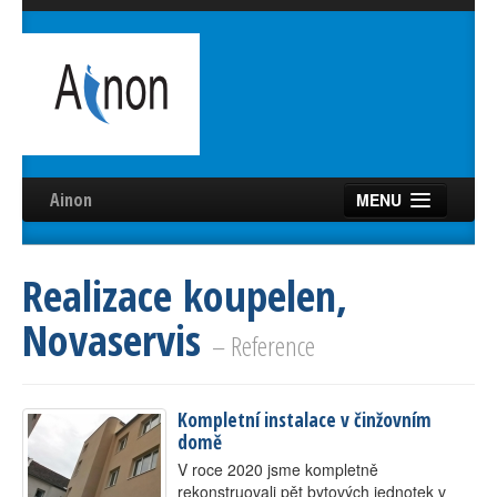
Ainon
MENU
Úvod
Realizace koupelen,
Služby
Novaservis
Reference
– Reference
Videa
Kompletní instalace v činžovním
Certifikáty
domě
Partneři
V roce 2020 jsme kompletně
rekonstruovali pět bytových jednotek v