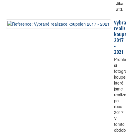
Jika
atd.
Vybrané
realizac
koupele
2017
-
2021
Prohlédn
si
fotografie
koupelen
které
jsme
realizoval
po
roce
2017.
V
tomto
období