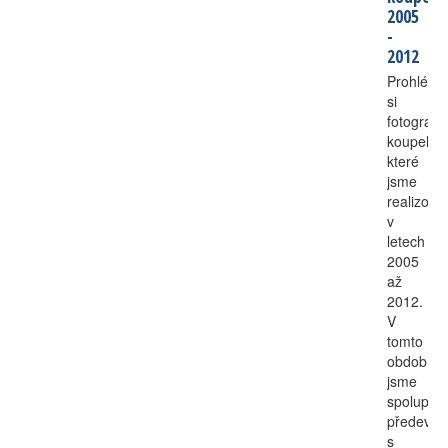
2005
-
2012
Prohlédn
si
fotografie
koupelen
které
jsme
realizoval
v
letech
2005
až
2012.
V
tomto
období
jsme
spoluprac
předevší
s