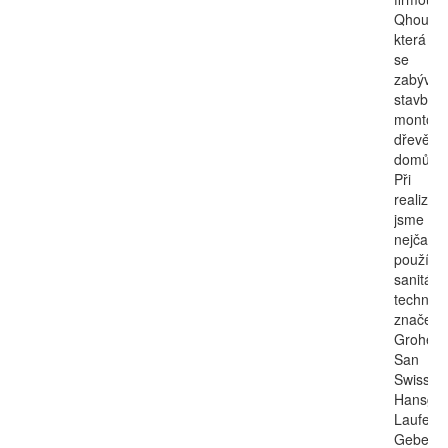
Qhouse,
která
se
zabývá
stavbou
montov
dřevěný
domů.
Při
realizac
jsme
nejčastěj
používal
sanitárn
techniku
značek
Grohe,
San
Swiss,
Hansgro
Laufen,
Geberit,