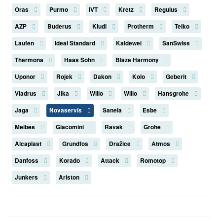
Oras
Purmo
IVT
Kretz
Regulus
AZP
Buderus
Kludi
Protherm
Teiko
Laufen
Ideal Standard
Kaldewei
SanSwiss
Thermona
Haas Sohn
Blaze Harmony
Uponor
Rojek
Dakon
Kolo
Geberit
Viadrus
Jika
Willo
Willo
Hansgrohe
Jaga
Novaservis
Sanela
Esbe
Meibes
Giacomini
Ravak
Grohe
Alcaplast
Grundfos
Dražice
Atmos
Danfoss
Korado
Attack
Romotop
Junkers
Ariston