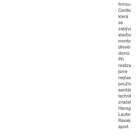
firmou
Certiko,
která
se
zabývá
stavbou
montova
dřevěnýc
domů.
Při
realizací
jsme
nejčastěji
používali
sanitární
techniku
značek
Hansgroh
Laufen,
Ravak
apod.