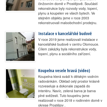
činžovním domě v Prostějově. Součástí
Kontakt
rekonstrukce byly rozvody vody, topení,
plynu a koupelen ve všech bytech. Ve
stejném objektu jsme v roce 2003
rekonstruovali maloobchodní prodejnu.
Instalace v kancelářské budově
V roce 2019 jsme realizovali instalace v
kancelářské budově v centru Olomouce.
Cílem zakázky byla rekonstrukce vody,
topení, plynu a sociálního zařízení.
Koupelna vesele hravá (video)
Koupelna která svádí k dětským vodním
radovánkám. Obklad celý prostor krásně
rozveseluje a dokonale zapadá do
interiéru. Navíc, zelená barva je barva
plné svěžesti. Tuto koupelnu jsme
realizovali v roce 2018 v rodinném domě v
okrese Prostějov .