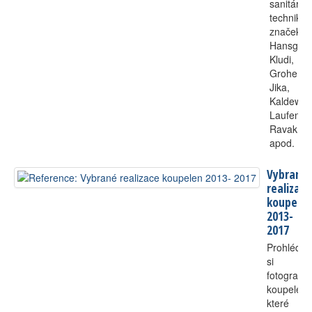
sanitární
techniku
značek
Hansgroh
Kludi,
Grohe,
Jika,
Kaldewei,
Laufen,
Ravak
apod.
Vybrané
realizace
koupele
2013-
2017
Prohlédně
si
fotografie
koupelen,
které