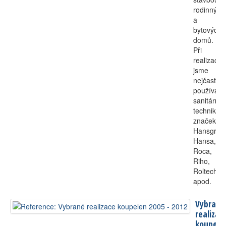
rodinných
a
bytových
domů.
Při
realizacíc
jsme
nejčastěji
používali
sanitární
techniku
značek
Hansgroh
Hansa,
Roca,
Riho,
Roltechni
apod.
Vybrané
realizac
koupele