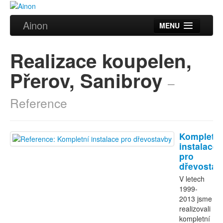
Ainon
MENU
Úvod
Realizace koupelen,
Služby
Přerov, Sanibroy
–
Reference
Reference
Videa
Certifikáty
Kompletní
Partneři
instalace
pro
dřevostav
Kontakt
V letech
1999-
2013 jsme
realizovali
kompletní