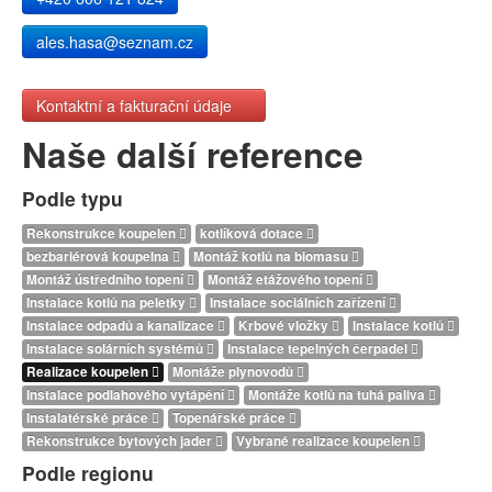
ales.hasa@seznam.cz
Kontaktní a fakturační údaje
Naše další reference
Podle typu
Rekonstrukce koupelen
kotlíková dotace
bezbariérová koupelna
Montáž kotlů na biomasu
Montáž ústředního topení
Montáž etážového topení
Instalace kotlů na peletky
Instalace sociálních zařízení
Instalace odpadů a kanalizace
Krbové vložky
Instalace kotlů
Instalace solárních systémů
Instalace tepelných čerpadel
Realizace koupelen
Montáže plynovodů
Instalace podlahového vytápění
Montáže kotlů na tuhá paliva
Instalatérské práce
Topenářské práce
Rekonstrukce bytových jader
Vybrané realizace koupelen
Podle regionu