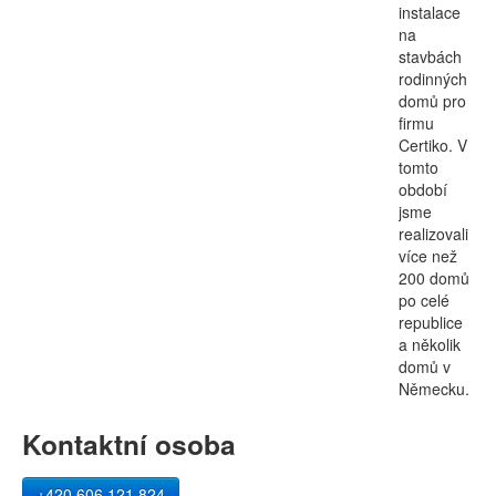
instalace
na
stavbách
rodinných
domů pro
firmu
Certiko. V
tomto
období
jsme
realizovali
více než
200 domů
po celé
republice
a několik
domů v
Německu.
Kontaktní osoba
+420 606 121 824