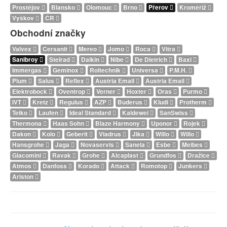
Prostějov
Blansko
Olomouc
Brno
Přerov
Kroměříž
Vyškov
ČR
Obchodní značky
Valvex
Cersanit
Mereo
Jomo
Roca
Vitra
Sanibroy
Stelrad
Daikin
Nibe
De Dietrich
Baxi
Immergas
Geminox
Roltechnik
Universa
P.M.H.
Plum
Salus
Reflex
Austria Email
Austria Email
Elektrobock
Oventrop
Verner
Hoxter
Oras
Purmo
IVT
Kretz
Regulus
AZP
Buderus
Kludi
Protherm
Teiko
Laufen
Ideal Standard
Kaldewei
SanSwiss
Thermona
Haas Sohn
Blaze Harmony
Uponor
Rojek
Dakon
Kolo
Geberit
Viadrus
Jika
Willo
Willo
Hansgrohe
Jaga
Novaservis
Sanela
Esbe
Meibes
Giacomini
Ravak
Grohe
Alcaplast
Grundfos
Dražice
Atmos
Danfoss
Korado
Attack
Romotop
Junkers
Ariston