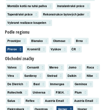
Montáže kotlů na tuhá paliva
Instalatérské práce
Topenářské práce
Rekonstrukce bytových jader
Vybrané realizace koupelen
Podle regionu
Prostějov
Blansko
Olomouc
Brno
Přerov
Kroměříž
Vyškov
ČR
Obchodní značky
Valvex
Cersanit
Mereo
Jomo
Roca
Vitra
Sanibroy
Stelrad
Daikin
Nibe
De Dietrich
Baxi
Immergas
Geminox
Roltechnik
Universa
P.M.H.
Plum
Salus
Reflex
Austria Email
Austria Email
Elektrobock
Oventrop
Verner
Hoxter