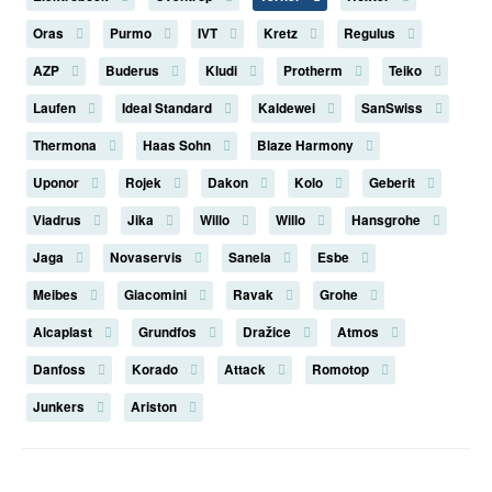
Oras
Purmo
IVT
Kretz
Regulus
AZP
Buderus
Kludi
Protherm
Teiko
Laufen
Ideal Standard
Kaldewei
SanSwiss
Thermona
Haas Sohn
Blaze Harmony
Uponor
Rojek
Dakon
Kolo
Geberit
Viadrus
Jika
Willo
Willo
Hansgrohe
Jaga
Novaservis
Sanela
Esbe
Meibes
Giacomini
Ravak
Grohe
Alcaplast
Grundfos
Dražice
Atmos
Danfoss
Korado
Attack
Romotop
Junkers
Ariston