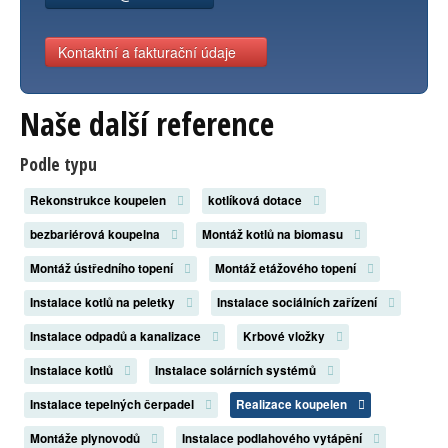
Kontaktní a fakturační údaje
Naše další reference
Podle typu
Rekonstrukce koupelen
kotlíková dotace
bezbariérová koupelna
Montáž kotlů na biomasu
Montáž ústředního topení
Montáž etážového topení
Instalace kotlů na peletky
Instalace sociálních zařízení
Instalace odpadů a kanalizace
Krbové vložky
Instalace kotlů
Instalace solárních systémů
Instalace tepelných čerpadel
Realizace koupelen
Montáže plynovodů
Instalace podlahového vytápění