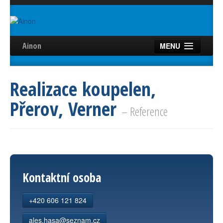
Ainon
MENU
Úvod
Realizace koupelen,
Služby
Přerov, Verner
Reference
– Reference
Videa
Certifikáty
Partneři
Kontaktní osoba
Kontakt
+420 606 121 824
ales.hasa@seznam.cz