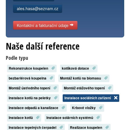
ales.hasa@seznam.cz
Kontaktní a fakturační údaje
Naše další reference
Podle typu
Rekonstrukce koupelen
kotlíková dotace
bezbariérová koupelna
Montáž kotlů na biomasu
Montáž ústředního topení
Montáž etážového topení
Instalace kotlů na peletky
Instalace sociálních zařízení
Instalace odpadů a kanalizace
Krbové vložky
Instalace kotlů
Instalace solárních systémů
Instalace tepelných čerpadel
Realizace koupelen