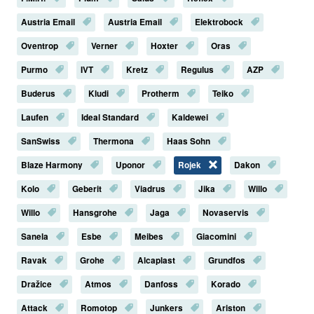
Austria Email
Austria Email
Elektrobock
Oventrop
Verner
Hoxter
Oras
Purmo
IVT
Kretz
Regulus
AZP
Buderus
Kludi
Protherm
Teiko
Laufen
Ideal Standard
Kaldewei
SanSwiss
Thermona
Haas Sohn
Blaze Harmony
Uponor
Rojek
Dakon
Kolo
Geberit
Viadrus
Jika
Willo
Willo
Hansgrohe
Jaga
Novaservis
Sanela
Esbe
Meibes
Giacomini
Ravak
Grohe
Alcaplast
Grundfos
Dražice
Atmos
Danfoss
Korado
Attack
Romotop
Junkers
Ariston