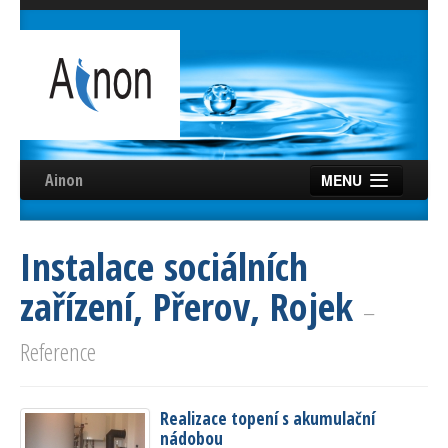
Ainon
MENU
Úvod
Instalace sociálních
Služby
zařízení, Přerov, Rojek
Reference
–
Videa
Reference
Certifikáty
Realizace topení s akumulační
Partneři
nádobou