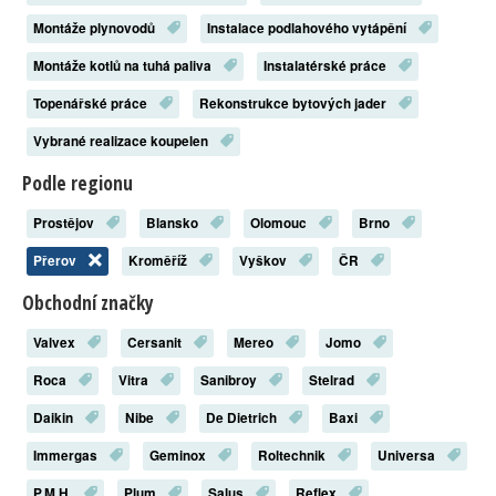
Montáže plynovodů
Instalace podlahového vytápění
Montáže kotlů na tuhá paliva
Instalatérské práce
Topenářské práce
Rekonstrukce bytových jader
Vybrané realizace koupelen
Podle regionu
Prostějov
Blansko
Olomouc
Brno
Přerov
Kroměříž
Vyškov
ČR
Obchodní značky
Valvex
Cersanit
Mereo
Jomo
Roca
Vitra
Sanibroy
Stelrad
Daikin
Nibe
De Dietrich
Baxi
Immergas
Geminox
Roltechnik
Universa
P.M.H.
Plum
Salus
Reflex