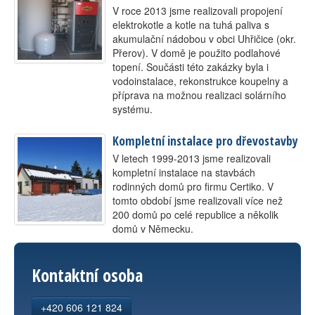
V roce 2013 jsme realizovali propojení
Kontakt
elektrokotle a kotle na tuhá paliva s
akumulační nádobou v obci Uhřičice (okr.
Přerov). V domě je použito podlahové
topení. Součásti této zakázky byla i
vodoinstalace, rekonstrukce koupelny a
příprava na možnou realizaci solárního
systému.
Kompletní instalace pro dřevostavby
V letech 1999-2013 jsme realizovali
kompletní instalace na stavbách
rodinných domů pro firmu Certiko. V
tomto období jsme realizovali více než
200 domů po celé republice a několik
domů v Německu.
Kontaktní osoba
+420 606 121 824