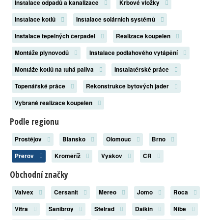
Instalace odpadů a kanalizace
Krbové vložky
Instalace kotlů
Instalace solárních systémů
Instalace tepelných čerpadel
Realizace koupelen
Montáže plynovodů
Instalace podlahového vytápění
Montáže kotlů na tuhá paliva
Instalatérské práce
Topenářské práce
Rekonstrukce bytových jader
Vybrané realizace koupelen
Podle regionu
Prostějov
Blansko
Olomouc
Brno
Přerov
Kroměříž
Vyškov
ČR
Obchodní značky
Valvex
Cersanit
Mereo
Jomo
Roca
Vitra
Sanibroy
Stelrad
Daikin
Nibe