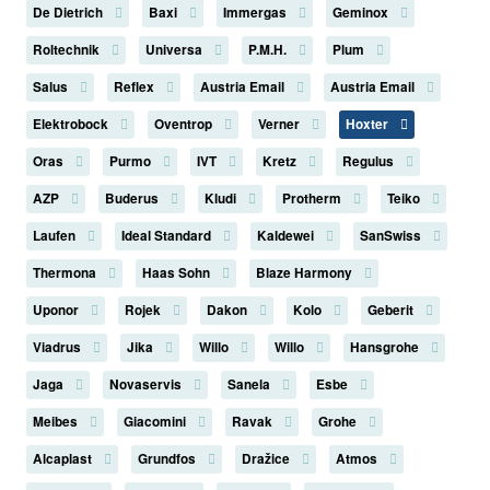
De Dietrich
Baxi
Immergas
Geminox
Roltechnik
Universa
P.M.H.
Plum
Salus
Reflex
Austria Email
Austria Email
Elektrobock
Oventrop
Verner
Hoxter
Oras
Purmo
IVT
Kretz
Regulus
AZP
Buderus
Kludi
Protherm
Teiko
Laufen
Ideal Standard
Kaldewei
SanSwiss
Thermona
Haas Sohn
Blaze Harmony
Uponor
Rojek
Dakon
Kolo
Geberit
Viadrus
Jika
Willo
Willo
Hansgrohe
Jaga
Novaservis
Sanela
Esbe
Meibes
Giacomini
Ravak
Grohe
Alcaplast
Grundfos
Dražice
Atmos