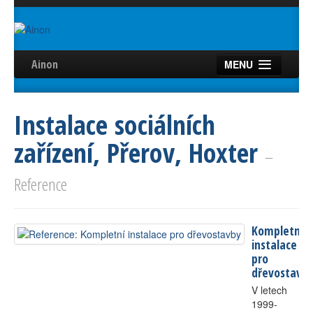
Ainon
MENU
Úvod
Instalace sociálních
Služby
zařízení, Přerov, Hoxter
Reference
–
Videa
Reference
Certifikáty
Kompletní
Partneři
instalace
pro
Kontakt
dřevostavb
V letech
1999-