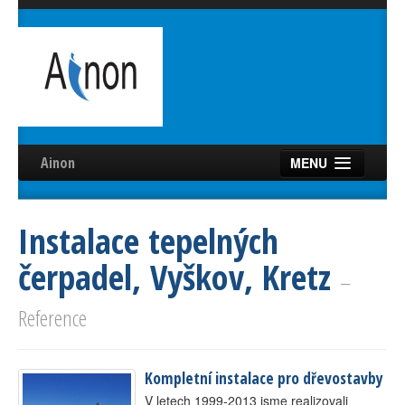
Ainon
MENU
Úvod
Instalace tepelných
Služby
čerpadel, Vyškov, Kretz
Reference
–
Videa
Reference
Certifikáty
Kompletní instalace pro dřevostavby
Partneři
V letech 1999-2013 jsme realizovali