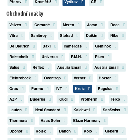
Přerov
Kroměříž
Vyškov
ČR
Obchodní značky
Valvex
Cersanit
Mereo
Jomo
Roca
Vitra
Sanibroy
Stelrad
Daikin
Nibe
De Dietrich
Baxi
Immergas
Geminox
Roltechnik
Universa
P.M.H.
Plum
Salus
Reflex
Austria Email
Austria Email
Elektrobock
Oventrop
Verner
Hoxter
Oras
Purmo
IVT
Kretz
Regulus
AZP
Buderus
Kludi
Protherm
Teiko
Laufen
Ideal Standard
Kaldewei
SanSwiss
Thermona
Haas Sohn
Blaze Harmony
Uponor
Rojek
Dakon
Kolo
Geberit