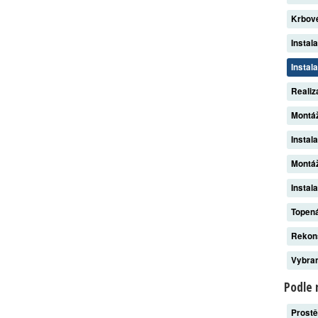
Krbov
Instal
Instal
Reali
Montá
Instal
Montáž
Instal
Topen
Rekon
Vybran
Podle 
Prost