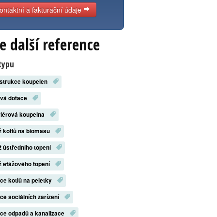
ontaktní a fakturační údaje
e další reference
typu
strukce koupelen
ová dotace
riérová koupelna
 kotlů na biomasu
 ústředního topení
 etážového topení
ace kotlů na peletky
ace sociálních zařízení
ace odpadů a kanalizace