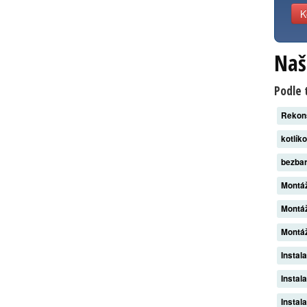
K
Naš
Podle 
Rekon
kotlík
bezba
Montáž
Montáž
Montáž
Instal
Instal
Instal