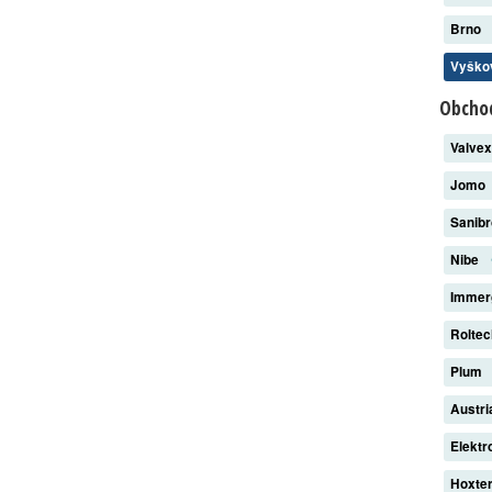
Brno
Vyšk
Obchod
Valve
Jomo
Sanib
Nibe
Imme
Rolte
Plum
Austri
Elekt
Hoxte