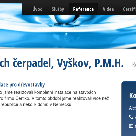
Úvod
Služby
Reference
Videa
Certif
ých čerpadel, Vyškov, P.M.H.
– R
lace pro dřevostavby
3 jsme realizovali kompletní instalace na stavbách
Ko
 firmu Certiko. V tomto období jsme realizovali více než
 republice a několik domů v Německu.
Ale