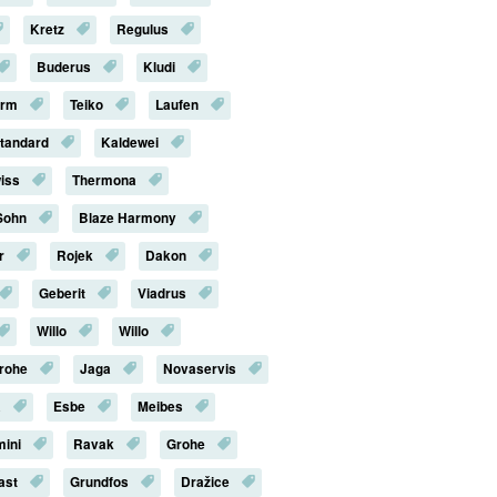
Kretz
Regulus
Buderus
Kludi
erm
Teiko
Laufen
Standard
Kaldewei
iss
Thermona
Sohn
Blaze Harmony
r
Rojek
Dakon
Geberit
Viadrus
Willo
Willo
rohe
Jaga
Novaservis
a
Esbe
Meibes
mini
Ravak
Grohe
last
Grundfos
Dražice