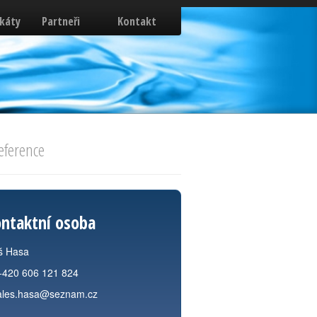
ikáty
Partneři
Kontakt
eference
ntaktní osoba
š Hasa
+420 606 121 824
ales.hasa@seznam.cz