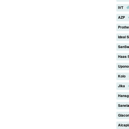
IVT
AZP
Proth
Ideal 
SanSw
Haas 
Upono
Kolo
Jika
Hansg
Sanel
Giaco
Alcap