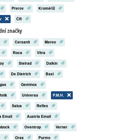
Přerov
Kroměříž
ov
ČR
ní značky
x
Cersanit
Mereo
Roca
Vitra
roy
Stelrad
Daikin
De Dietrich
Baxi
rgas
Geminox
chnik
Universa
P.M.H.
Salus
Reflex
a Email
Austria Email
robock
Oventrop
Verner
r
Oras
Purmo