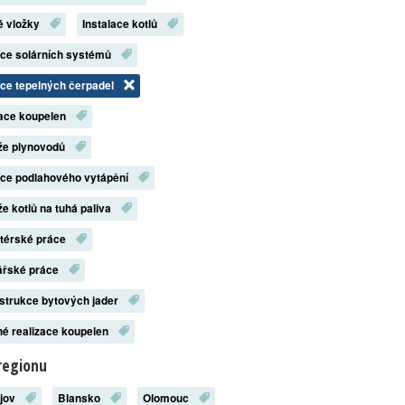
é vložky
Instalace kotlů
ace solárních systémů
ace tepelných čerpadel
zace koupelen
že plynovodů
ace podlahového vytápění
e kotlů na tuhá paliva
atérské práce
ářské práce
strukce bytových jader
é realizace koupelen
regionu
ějov
Blansko
Olomouc